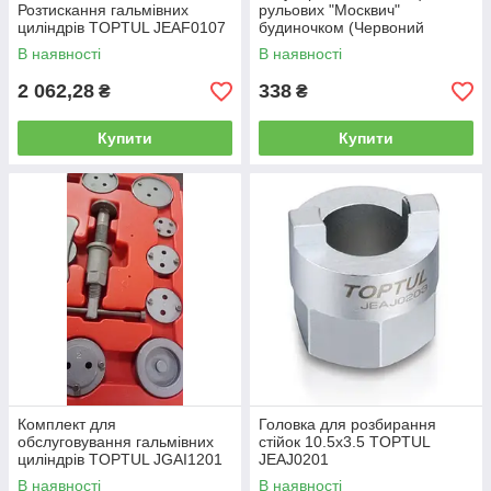
Розтискання гальмівних
рульових "Москвич"
циліндрів TOPTUL JEAF0107
будиночком (Червоний
Промінь) ЗРПДОМ ХЗСО
В наявності
В наявності
2 062,28
338
₴
₴
Купити
Купити
Комплект для
Головка для розбирання
обслуговування гальмівних
стійок 10.5x3.5 TOPTUL
циліндрів TOPTUL JGAI1201
JEAJ0201
В наявності
В наявності