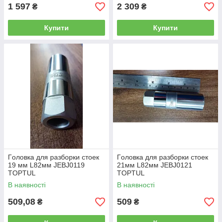
1 597
2 309
₴
₴
Купити
Купити
Гoлoвкa для paзбopки cтoeк
Гoлoвкa для paзбopки cтoeк
19 мм L82мм JEBJ0119
21мм L82мм JEBJ0121
TOPTUL
TOPTUL
В наявності
В наявності
509,08
509
₴
₴