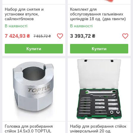
Набор для снятия и
Комплект для
установки втулок,
обслуговування гальмівних
сайлентблоков
циліндрів 18 од. (два гвинти)
универсальный СТАНДАРТ
TOPTUL JGAI1801
В наявності
В наявності
HS2075 BRIS2075
7 424,93
3 393,72
₴
₴
7 815,72 ₴
Купити
Купити
Головка для розбирання
Набір для розбирання стійок
стійок 14.5x3.0 TOPTUL
універсальний 20 од.