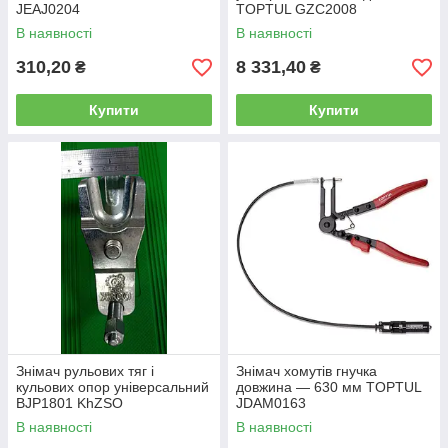
JEAJ0204
TOPTUL GZC2008
В наявності
В наявності
310,20
8 331,40
₴
₴
Купити
Купити
Знімач рульових тяг і
Знімач хомутів гнучка
кульових опор універсальний
довжина — 630 мм TOPTUL
BJP1801 KhZSO
JDAM0163
В наявності
В наявності