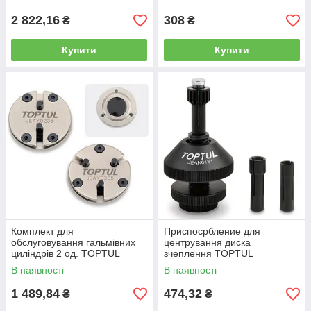
2 822,16
308
₴
₴
Купити
Купити
Комплект для
Приспосрбление для
обслуговування гальмівних
центрування диска
циліндрів 2 од. TOPTUL
зчеплення TOPTUL
JGAR0202
JEAN0131
В наявності
В наявності
1 489,84
474,32
₴
₴