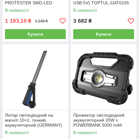
PROTESTER SMD-LED
USB 5V) TOPTUL JJAT0105
В наявності
В наявності
1 193,10
3 682
₴
₴
1 230 ₴
Купити
Купити
Ліхтар світлодіодний на
Прожектор світлодіодний
магніті 10+1, тонкий,
акумуляторний 20W з
акумуляторний (GERMANY)
POWERBANK 5000 mAh
G.I.KRAFT TL-1001
(GERMANY) FL-2001W
В наявності
В наявності