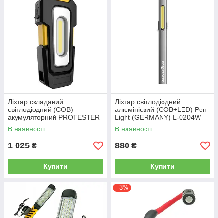
Ліхтар складаний
Ліхтар світлодіодний
світлодіодний (COB)
алюмінієвий (COB+LED) Pen
акумуляторний PROTESTER
Light (GERMANY) L-0204W
L-0303W
В наявності
В наявності
1 025
880
₴
₴
Купити
Купити
–3%