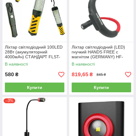
Ліхтар світлодіодний 100LED
Ліхтар світлодіодний (LED)
28Вт (акумуляторний
гнучкий HANDS FREE c
4000мАч) СТАНДАРТ FLST-
магнітом (GERMANY) HF-
LED
0302
В наявності
В наявності
580
819,65
₴
₴
845 ₴
Купити
Купити
–3%