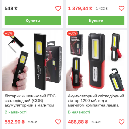
548
1 379,34
₴
₴
1 422 ₴
Купити
Купити
–3%
–3%
Ліхтарик кишеньковий EDC
Акумуляторний світлодіодний
світлодіодний (COB)
ліхтар 1200 мА·год з
акумуляторний з магнітом
магнітом компактна лампа
PROTESTER PRO-FL0205S
IP54 PROTESTER PRO-
В наявності
В наявності
FL0315S
552,90
488,88
₴
₴
570 ₴
504 ₴