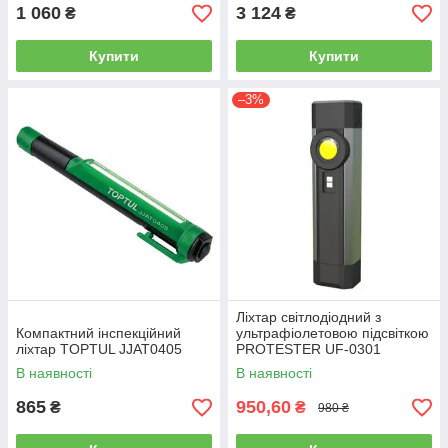
1 060
3 124
₴
₴
Купити
Купити
–3%
Ліхтар світлодіодний з
Компактний інспекційний
ультрафіолетовою підсвіткою
ліхтар TOPTUL JJAT0405
PROTESTER UF-0301
В наявності
В наявності
865
950,60
₴
₴
980 ₴