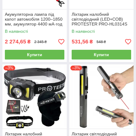
Акумуляторна лампа під
Ліхтарик налобний
капот автомобіля 1200–1850
світлодіодний (LED+COB)
мм, акумулятор 4400 мА·год
PROTESTER PRO-HL0314S
PROTESTER UL-3001
В наявності
В наявності
2 274,65
531,56
₴
₴
2 345 ₴
548 ₴
Купити
Купити
–3%
–3%
Ліхтарик налобний
Ліхтарик світлодіодний