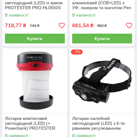
світлодіодний (LED) із зумом
алюмінієвий (COB+LED) з
PROTESTER PRO-HL0550S
УФ, лазером та магнітом Pen
Light PROTESTER PRO-
В наявності
В наявності
FL0305S
718,77
661,54
₴
₴
741 ₴
682 ₴
Купити
Купити
–3%
Ліхтарик кемпінговий
Ліхтарик налобний
світлодіодний (LED) (+
світлодіодний (LED) з 6-ти
Powerbank) PROTESTER
рівневим регулюванням
PRO-CL0310S
PRO-HL1000S PROTESTER
В наявності
В наявності