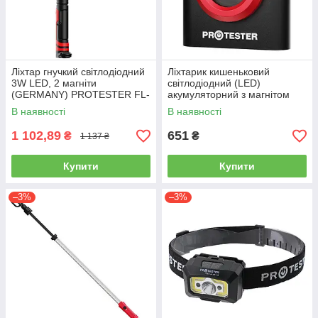
Ліхтар гнучкий світлодіодний
Ліхтарик кишеньковий
3W LED, 2 магніти
світлодіодний (LED)
(GERMANY) PROTESTER FL-
акумуляторний з магнітом
0313M
(GERMANY) PROTESTER PL-
В наявності
В наявності
1001
1 102,89
651
₴
₴
1 137 ₴
Купити
Купити
–3%
–3%