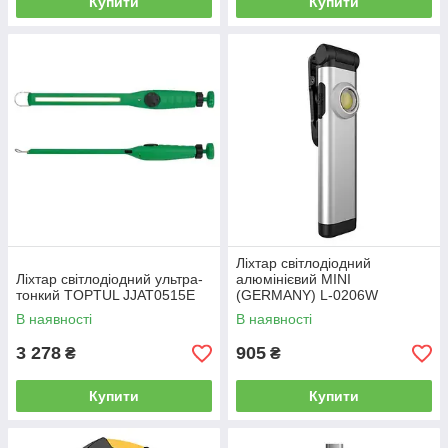
Купити
Купити
Ліхтар світлодіодний
Ліхтар світлодіодний ультра-
алюмінієвий MINI
тонкий TOPTUL JJAT0515E
(GERMANY) L-0206W
В наявності
В наявності
3 278
905
₴
₴
Купити
Купити