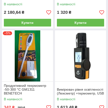
В наявності
В наявності
2 180,64
1 320
₴
₴
Купити
Купити
–5%
Продуктивний теepмометр
-50-З00 °C GM1З11
Вимірювач рівня освітленості
BENETECH
(Люксметр) +термометр, USB
В наявності
В наявності
342
1 613,48
₴
₴
360 ₴