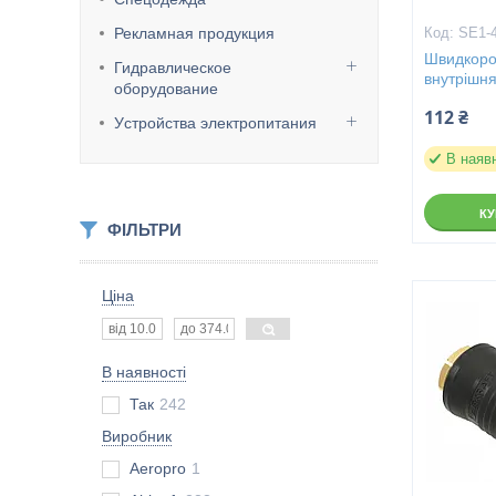
Рекламная продукция
SE1-
Швидкоро
Гидравлическое
внутрішн
оборудование
112 ₴
Уcтpoйcтвa элeктpoпитaния
В наяв
К
ФІЛЬТРИ
Ціна
В наявності
Так
242
Виробник
Aeropro
1