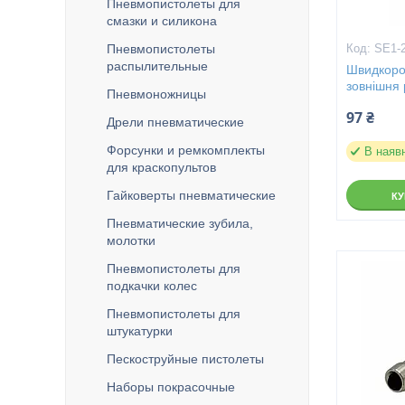
Пневмопистолеты для
смазки и силикона
Пневмопистолеты
SE1-
распылительные
Швидкороз
зовнішня
Пневмоножницы
97 ₴
Дрели пневматические
Форсунки и ремкомплекты
В наяв
для краскопультов
Гайковерты пневматические
К
Пневматические зубила,
молотки
Пневмопистолеты для
подкачки колес
Пневмопистолеты для
штукатурки
Пескоструйные пистолеты
Наборы покрасочные