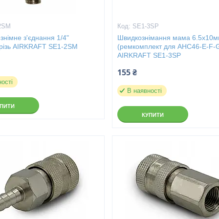
2SM
SE1-3SP
німне з'єднання 1/4"
Швидкознімання мама 6.5х10
 різь AIRKRAFT SE1-2SM
(ремкомплект для AHC46-E-F-
AIRKRAFT SE1-3SP
155 ₴
ності
В наявності
УПИТИ
КУПИТИ