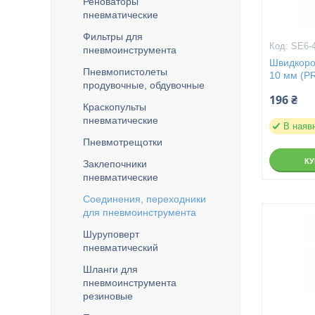
Реноваторы
пневматические
Фильтры для
SE6-
пневмоинструмента
Швидкороз
Пневмопистолеты
10 мм (P
продувочные, обдувочные
196 ₴
Краскопульты
пневматические
В наяв
Пневмотрещотки
К
Заклепочники
пневматические
Соединения, переходники
для пневмоинструмента
Шуруповерт
пневматический
Шланги для
пневмоинструмента
резиновые