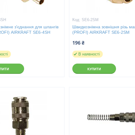
4SH
SE6-2SM
німне з'єднання для шлангів
Швидкознімна зовнішня різь ма
ROFI) AIRKRAFT SE6-4SH
(PROFI) AIRKRAFT SE6-2SM
196 ₴
ності
В наявності
УПИТИ
КУПИТИ