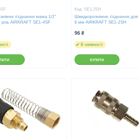
4SF
SE1-2SH
знімне з'єднання мама 1/2"
Швидкорознімне з'єднання для
я різь AIRKRAFT SE1-4SF
6 мм AIRKRAFT SE1-2SH
96 ₴
ності
В наявності
УПИТИ
КУПИТИ