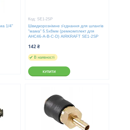
SE1-2SP
ма 1/4"
Швидкорознімне з'єднання для шлангів
"мама" 5.5х8мм (ремкомплект для
AHC46-A-B-C-D) AIRKRAFT SE1-2SP
142 ₴
В наявності
КУПИТИ