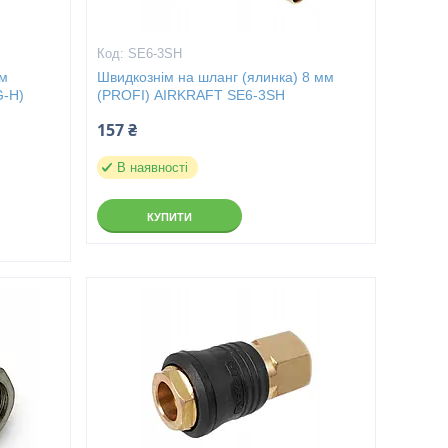
SE6-3SH
мм
Швидкознім на шланг (ялинка) 8 мм
G-H)
(PROFI) AIRKRAFT SE6-3SH
157 ₴
В наявності
КУПИТИ