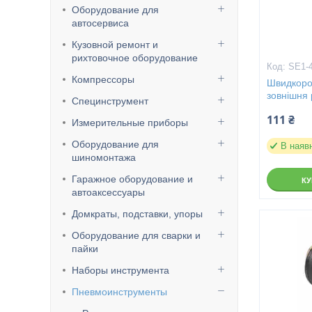
Оборудование для
автосервиса
Кузовной ремонт и
рихтовочное оборудование
SE1-
Компрессоры
Швидкоро
зовнішня
Специнструмент
111 ₴
Измерительные приборы
Оборудование для
В наяв
шиномонтажа
Гаражное оборудование и
К
автоаксессуары
Домкраты, подставки, упоры
Оборудование для сварки и
пайки
Наборы инструмента
Пневмоинструменты