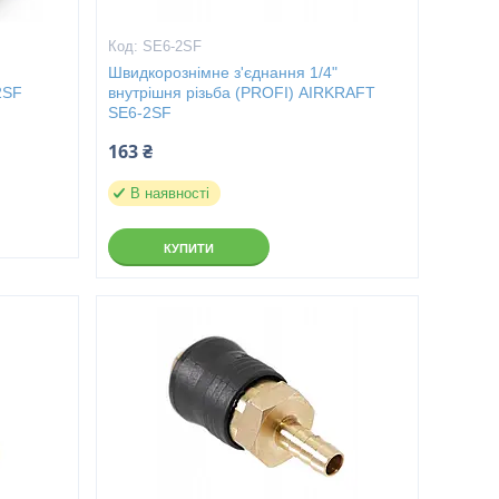
SE6-2SF
Швидкорознімне з'єднання 1/4"
2SF
внутрішня різьба (PROFI) AIRKRAFT
SE6-2SF
163 ₴
В наявності
КУПИТИ