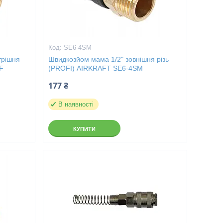
SE6-4SM
трішня
Швидкозйом мама 1/2" зовнішня різь
F
(PROFI) AIRKRAFT SE6-4SM
177 ₴
В наявності
КУПИТИ