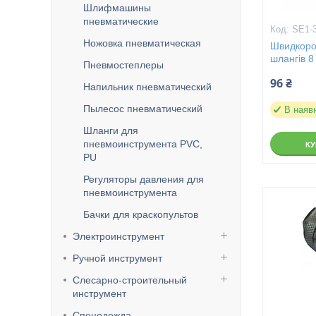
Шлифмашины
пневматические
SE1-
Ножовка пневматическая
Швидкоро
шлангів 
Пневмостеплеры
96 ₴
Напильник пневматический
Пылесос пневматический
В наяв
Шланги для
пневмоинструмента PVC,
К
PU
Регуляторы давления для
пневмоинструмента
Бачки для краскопультов
Электроинструмент
Ручной инструмент
Слесарно-строительный
инструмент
Спецодежда