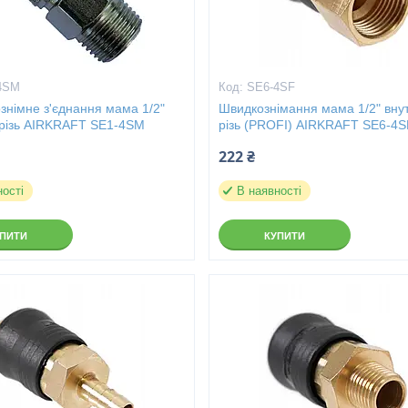
4SM
SE6-4SF
знімне з'єднання мама 1/2"
Швидкознімання мама 1/2" вну
 різь AIRKRAFT SE1-4SM
різь (PROFI) AIRKRAFT SE6-4S
222 ₴
ності
В наявності
УПИТИ
КУПИТИ