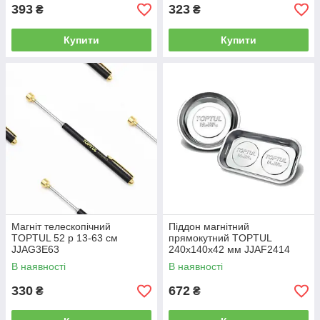
393
323
₴
₴
Купити
Купити
Магніт телескопічний
Піддон магнітний
TOPTUL 52 р 13-63 см
прямокутний TOPTUL
JJAG3E63
240x140x42 мм JJAF2414
В наявності
В наявності
330
672
₴
₴