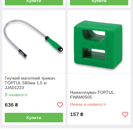
Купити
Купити
Гнучкий магнітний тримач
TOPTUL 580мм 1,5 кг
JJAD1223
Намагнічувач TOPTUL
В наявності
FWAM0505
636
Немає в наявності
₴
157
₴
Купити