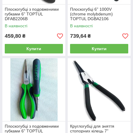
Плоскогубці з подовженими
Плоскогубці 6" 1000V
губками 6" TOPTUL
(chrome molybdenum)
DFAB2206B
TOPTUL DGBA2106
В наявності
В наявності
459,80
739,64
₴
₴
Купити
Купити
Плоскогубці з подовженими
Круглогубці для зняття
губками 6" TOPTUL
стопорних кілець 7"