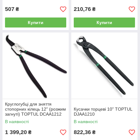
507
210,76
₴
₴
Купити
Купити
Круглогубці для зняття
стопорних кілець 12" (розжим
Кусачки торцеві 10" TOPTUL
загнуті) TOPTUL DCAA1212
DJAA1210
В наявності
В наявності
1 399,20
822,36
₴
₴