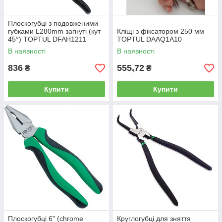
Плоскогубці з подовженими
губками L280mm загнуті (кут
Кліщі з фіксатором 250 мм
45°) TOPTUL DFAH1211
TOPTUL DAAQ1A10
В наявності
В наявності
836
555,72
₴
₴
Купити
Купити
Плоскогубці 6" (chrome
Круглогубці для зняття