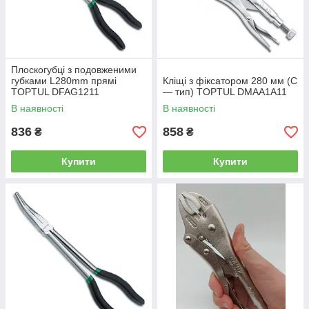
Плоскогубці з подовженими
губками L280mm прямі
Кліщі з фіксатором 280 мм (C
TOPTUL DFAG1211
— тип) TOPTUL DMAA1A11
В наявності
В наявності
836
858
₴
₴
Купити
Купити