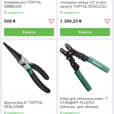
molybdenum) TOPTUL
стопорних кілець 12" (стиск
DBBB2206
загнуті) TOPTUL DCAC1212
В наявності
В наявності
509
1 399,20
₴
₴
Купити
Купити
Кліщі для обтискача клем, 7"
Круглогубці 6" TOPTUL
СТАНДАРТ PLC0701
DFAL2206B
(обтискні, для обтиску)
В наявності
В наявності