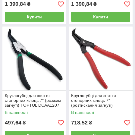
1 390,84
1 390,84
₴
₴
Купити
Купити
Круглогубці для зняття
Круглогубці для зняття
стопорних кілець 7" (розжим
стопорних кілець 7"
загнуті) TOPTUL DCAA1207
(розтискання загнуті)
посилені TOPTUL DCBA1307
В наявності
В наявності
497,64
718,52
₴
₴