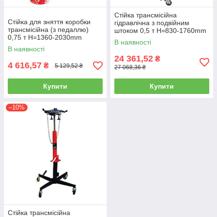
Стійка трансмісійна
Стійка для зняття коробки
гідравлічна з подвійним
трансмісійна (з педаллю)
штоком 0,5 т Н=830-1760mm
0,75 т Н=1360-2030mm
TORIN TEL05005
В наявності
TORIN TRF40753A
В наявності
24 361,52
₴
4 616,57
₴
5 129,52 ₴
27 068,36 ₴
Купити
Купити
–10%
Стійка трансмісійна