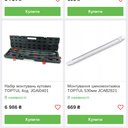
Купити
Купити
Набір монтувань кутових
Монтування шиномонтажна
TOPTUL 4од. JGAI0401
TOPTUL 530мм JCAB2821
В наявності
В наявності
6 986
669
₴
₴
Купити
Купити