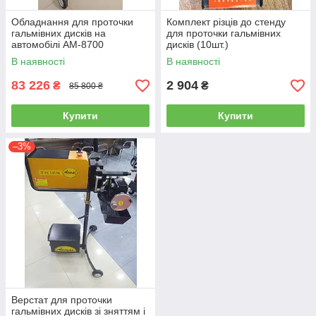
Обладнання для проточки
Комплект різців до стенду
гальмівних дисків на
для проточки гальмівних
автомобілі AM-8700
дисків (10шт.)
В наявності
В наявності
83 226
2 904
₴
₴
85 800 ₴
Купити
Купити
–3%
Верстат для проточки
гальмівних дисків зі зняттям і