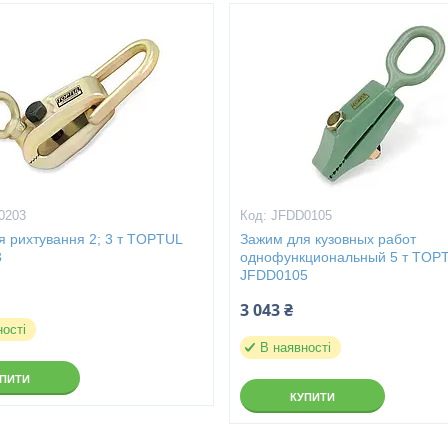
0203
JFDD0105
я рихтування 2; 3 т TOPTUL
Зажим для кузовных работ
3
однофункциональный 5 т TOP
JFDD0105
3 043 ₴
ності
В наявності
УПИТИ
КУПИТИ