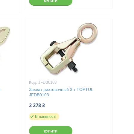
КУПИТИ
JFDB0103
т
Захват рихтовочный 3 т TOPTUL
JFDB0103
2 278 ₴
В наявності
КУПИТИ