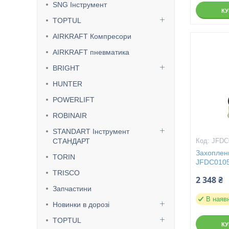
SNG Інструмент
К
TOPTUL
AIRKRAFT Компресори
AIRKRAFT пневматика
BRIGHT
HUNTER
POWERLIFT
ROBINAIR
STANDART Інструмент
СТАНДАРТ
JFDC
Захоплен
TORIN
JFDC010
TRISCO
2 348 ₴
Запчастини
В наяв
Новинки в дорозі
TOPTUL
К