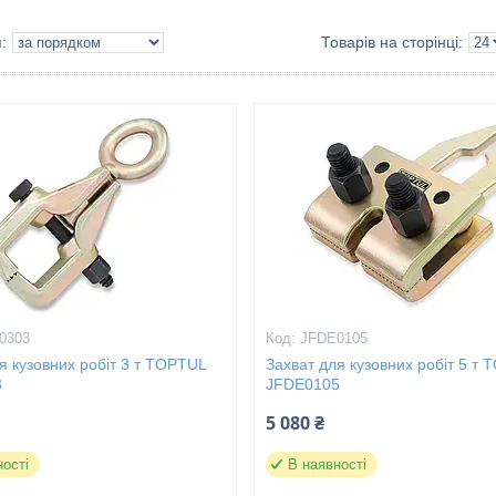
0303
JFDE0105
я кузовних робіт 3 т TOPTUL
Захват для кузовних робіт 5 т
3
JFDE0105
5 080 ₴
ності
В наявності