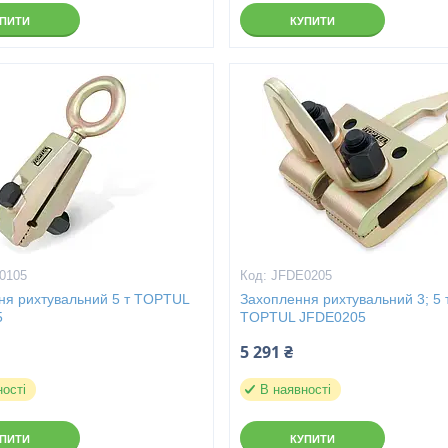
УПИТИ
КУПИТИ
0105
JFDE0205
ня рихтувальний 5 т TOPTUL
Захоплення рихтувальний 3; 5 
5
TOPTUL JFDE0205
5 291 ₴
ності
В наявності
УПИТИ
КУПИТИ