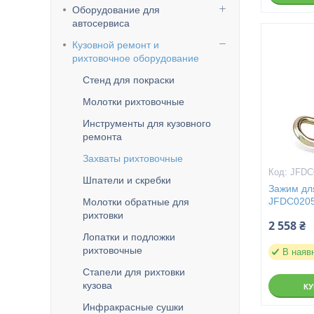
Оборудование для
автосервиса
Кузовной ремонт и
рихтовочное оборудование
Стенд для покраски
Молотки рихтовочные
Инструменты для кузовного
ремонта
Захваты рихтовочные
JFDC
Шпатели и скребки
Зажим для
JFDC020
Молотки обратные для
рихтовки
2 558 ₴
Лопатки и подложки
рихтовочные
В наяв
Стапели для рихтовки
кузова
К
Инфракрасные сушки