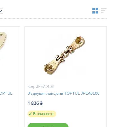
JFEA0106
 TOPTUL
З'єднувач ланцюгів TOPTUL JFEA0106
1 826 ₴
В наявності