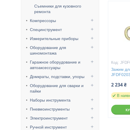
Съемники для кузовного
ремонта
Компрессоры
Специнструмент
Измерительные приборы
Оборудование для
шиномонтажа
Гаражное оборудование и
JFDF
автоаксессуары
Зажим дл
JFDF020
Домкраты, подставки, упоры
2 234 ₴
Оборудование для сварки и
пайки
В наяв
Наборы инструмента
Пневмоинструменты
К
Электроинструмент
Ручной инструмент