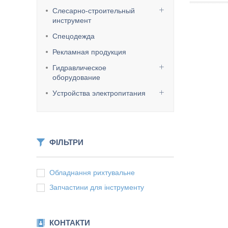
Слесарно-строительный
инструмент
Спецодежда
Рекламная продукция
Гидравлическое
оборудование
Уcтpoйcтвa элeктpoпитaния
ФІЛЬТРИ
Обладнання рихтувальне
Запчастини для інструменту
КОНТАКТИ