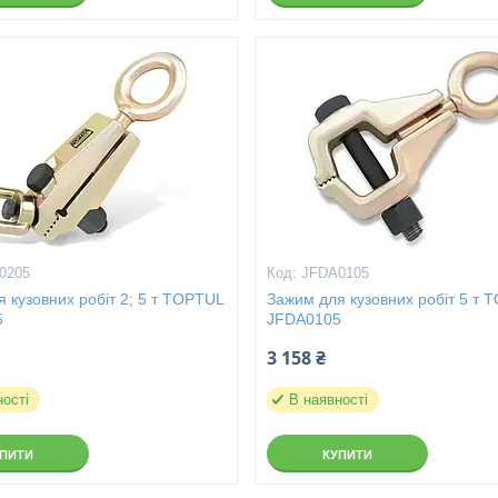
0205
JFDA0105
 кузовних робіт 2; 5 т TOPTUL
Зажим для кузовних робіт 5 т 
5
JFDA0105
3 158 ₴
ності
В наявності
УПИТИ
КУПИТИ