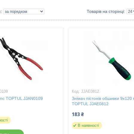
0109
JJAE0812
ліпс TOPTUL JJAN0109
Знімач пістонів обшивки 9х120
TOPTUL JJAE0812
183 ₴
ності
В наявності