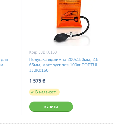
JJBK0150
 для
Подушка віджимна 200x150мм, 2.5-
мм
65мм, макс.зусилля 100кг TOPTUL
JJBK0150
1 575 ₴
В наявності
КУПИТИ