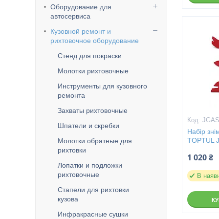
Оборудование для
автосервиса
Кузовной ремонт и
рихтовочное оборудование
Стенд для покраски
Молотки рихтовочные
Инструменты для кузовного
ремонта
Захваты рихтовочные
JGAS
Шпатели и скребки
Набір знім
TOPTUL 
Молотки обратные для
рихтовки
1 020 ₴
Лопатки и подложки
рихтовочные
В наяв
Стапели для рихтовки
кузова
К
Инфракрасные сушки