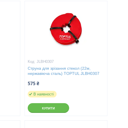
JLBH0307
й
Струна для зрізання стекол (22м,
нержавіюча сталь) TOPTUL JLBH0307
575 ₴
В наявності
КУПИТИ