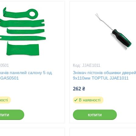
0501
JJAE1011
мачів панелей салону 5 од.
Знімач пістонів обшивки двере
JGAS0501
9х110мм TOPTUL JJAE1011
262 ₴
ності
В наявності
УПИТИ
КУПИТИ