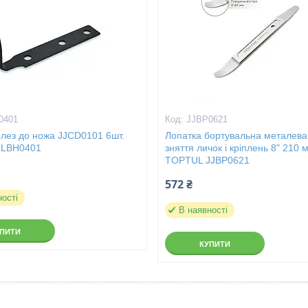
0401
JJBP0621
 лез до ножа JJCD0101 6шт.
Лопатка бортувальна металева
JLBH0401
зняття личок і кріплень 8" 210 
TOPTUL JJBP0621
572 ₴
ності
В наявності
УПИТИ
КУПИТИ