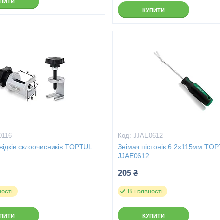
УПИТИ
КУПИТИ
0116
JJAE0612
відків склоочисників TOPTUL
Знімач пістонів 6.2х115мм TO
JJAE0612
205 ₴
ності
В наявності
УПИТИ
КУПИТИ