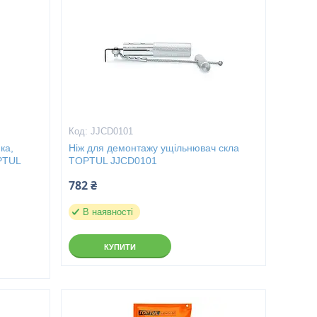
JJCD0101
ка,
Ніж для демонтажу ущільнювач скла
OPTUL
TOPTUL JJCD0101
782 ₴
В наявності
КУПИТИ