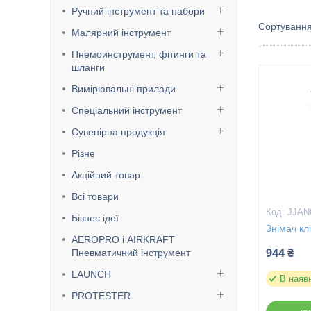
Ручний інструмент та набори
Малярний інструмент
Пнемоинструмент, фітинги та
шланги
Вимірювальні прилади
Спеціальний інструмент
Сувенірна продукція
Різне
Акційний товар
Всі товари
JJAN
Бізнес ідеї
Знімач к
AEROPRO і AIRKRAFT
944 ₴
Пневматичний інструмент
LAUNCH
В наяв
PROTESTER