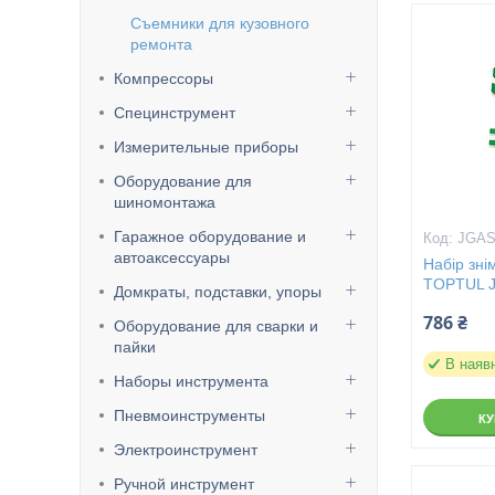
Съемники для кузовного
ремонта
Компрессоры
Специнструмент
Измерительные приборы
Оборудование для
шиномонтажа
Гаражное оборудование и
JGAS
автоаксессуары
Набір зні
TOPTUL 
Домкраты, подставки, упоры
786 ₴
Оборудование для сварки и
пайки
В наяв
Наборы инструмента
Пневмоинструменты
К
Электроинструмент
Ручной инструмент