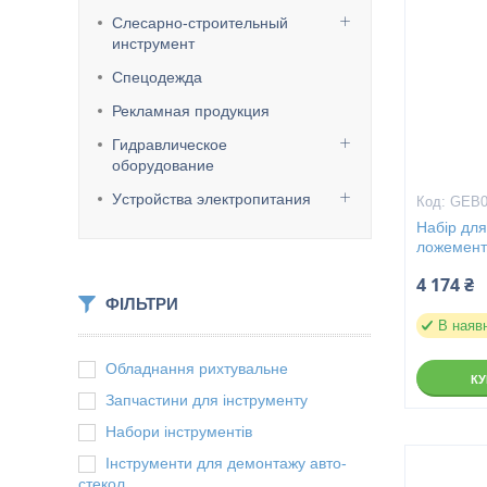
Слесарно-строительный
инструмент
Спецодежда
Рекламная продукция
Гидравлическое
оборудование
Уcтpoйcтвa элeктpoпитaния
GEB0
Набір для
ложемент
4 174 ₴
ФІЛЬТРИ
В наяв
Обладнання рихтувальне
К
Запчастини для інструменту
Набори інструментів
Інструменти для демонтажу авто-
стекол