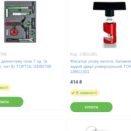
708
JJBG1301
 демонтажу скла 7 од. (в
Фіксатор упору капота, багажни
і, тип B) TOPTUL GEB0708
задній двері універсальний T
JJBG1301
414 ₴
ності
В наявності
УПИТИ
КУПИТИ