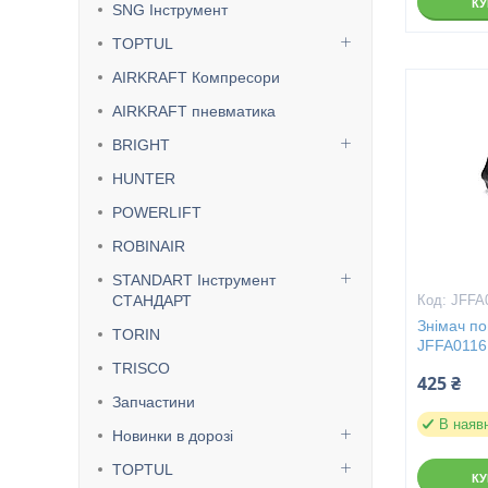
К
SNG Інструмент
TOPTUL
AIRKRAFT Компресори
AIRKRAFT пневматика
BRIGHT
HUNTER
POWERLIFT
ROBINAIR
STANDART Інструмент
СТАНДАРТ
JFFA
Знімач по
TORIN
JFFA0116
TRISCO
425 ₴
Запчастини
В наяв
Новинки в дорозі
TOPTUL
К