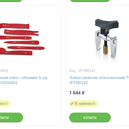
0601
JFFB0142
ачів кліпс і обшивки 6 од.
Знімач важелів склоочисників
JGAS0601
JFFB0142
1 044 ₴
ності
В наявності
УПИТИ
КУПИТИ