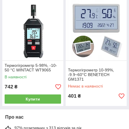
Термогігрометр 5-98%, -10-
50 °C WINTACT WT9065
Термогігрометр 10-99%,
-9.9~60°C BENETECH
В наявності
GM1371
742
Немає в наявності
₴
401
₴
Купити
Про нас
97% позитивних з 313 відгуків за рік