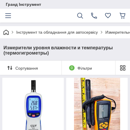
Гранд Інструмент
Інструмент та обладнання для автосервісу
Измеритель
Измерители уровня влажности и температуры
(термогигрометры)
Сортування
0
Фільтри