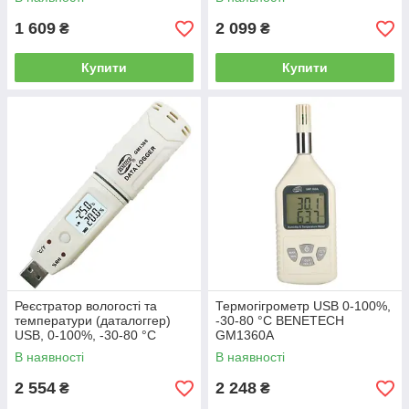
1 609
2 099
₴
₴
Купити
Купити
Реєстратор вологості та
Термогігрометр USB 0-100%,
температури (даталоггер)
-30-80 °C BENETECH
USB, 0-100%, -30-80 °C
GM1360A
BENETECH GM1365
В наявності
В наявності
2 554
2 248
₴
₴