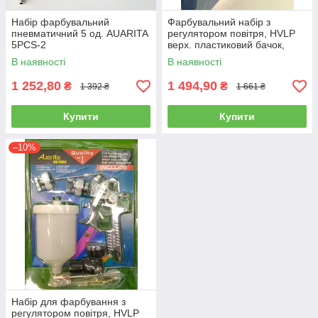
Набір фарбувальний
Фарбувальний набір з
пневматичний 5 од. AUARITA
регулятором повітря, HVLP
5PCS-2
верх. пластиковий бачок,
форс. 1.3, 1.7 мм AUARITA
В наявності
В наявності
KIT-H-827
1 252,80
1 494,90
₴
₴
1 392 ₴
1 661 ₴
Купити
Купити
–10%
Набір для фарбування з
регулятором повітря, HVLP