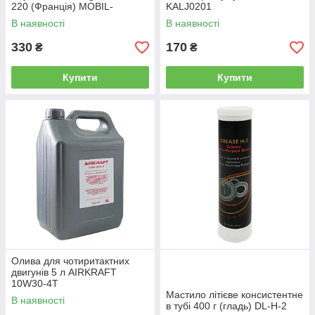
220 (Франція) MOBIL-
KALJ0201
XHP220
В наявності
В наявності
330
170
₴
₴
Купити
Купити
Олива для чотиритактних
двигунів 5 л AIRKRAFT
10W30-4T
Мастило літієве консистентне
В наявності
в тубі 400 г (гладь) DL-H-2