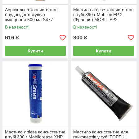
Аерозольна консистентне
Мастило літієве консистентне
брудовідштовхуюча
в тубі 390 г Mobilux EP 2
змащення 500 мл S477
(Франція) MOBIL-EP2
FORCH
В наявності
В наявності
616
300
₴
₴
Купити
Купити
Мастило літієве консистентне
Мастило консистентне для
в тубі 390 г Mobilgrease XHP
гайковертів у тубі TOPTUL