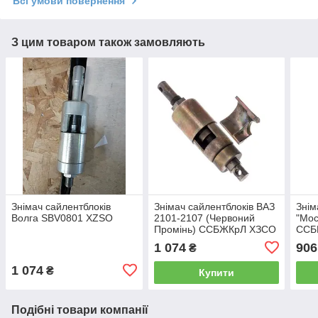
Всі умови повернення
З цим товаром також замовляють
Знімач сайлентблоків
Знімач сайлентблоків ВАЗ
Знім
Волга SBV0801 XZSO
2101-2107 (Червоний
"Мос
Промінь) ССБЖКрЛ ХЗСО
ССБ
1 074
906
₴
1 074
₴
Купити
Подібні товари компанії