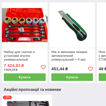
Набор для снятия и
Ніж зі змінними лезами
Нож
установки втулок
автоматичний
с ви
универсальный
універсальний + 4 зап.
СТА
СТАНДАРТ BRIS2075
леза TOPTUL SCAC1817
7 424,93
₴
451,44
48
₴
7 815,72 ₴
Купити
Купити
Акційні пропозиції та новинки
–5%