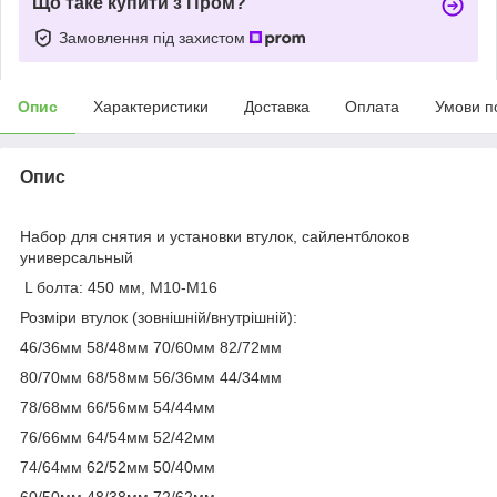
Що таке купити з Пром?
Замовлення під захистом
Опис
Характеристики
Доставка
Оплата
Умови п
Опис
Набор для снятия и установки втулок, сайлентблоков
универсальный
L болта: 450 мм, M10-M16
Розміри втулок (зовнішній/внутрішній):
46/36мм 58/48мм 70/60мм 82/72мм
80/70мм 68/58мм 56/36мм 44/34мм
78/68мм 66/56мм 54/44мм
76/66мм 64/54мм 52/42мм
74/64мм 62/52мм 50/40мм
60/50мм 48/38мм 72/62мм