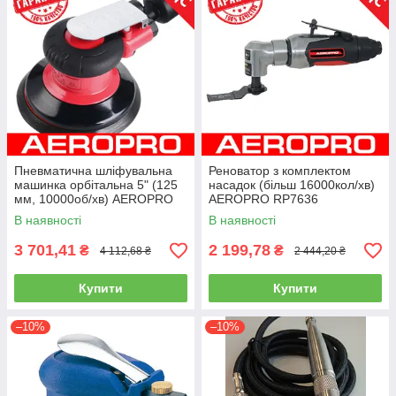
Пневматична шліфувальна
Реноватор з комплектом
машинка орбітальна 5" (125
насадок (більш 16000кол/хв)
мм, 10000об/хв) AEROPRO
AEROPRO RP7636
RP7335s (шліфмашинка)
В наявності
В наявності
3 701,41
2 199,78
₴
₴
4 112,68 ₴
2 444,20 ₴
Купити
Купити
–10%
–10%