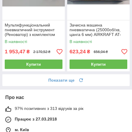
Мультифункціональний
Зачисна машина
пневматичний інструмент
пневматична (25000об/хв,
(Реноватор) з комплектом
цанга 6 мм) AIRKRAFT AT-
насадок (20000кол/хв)
7032B (пневмоинстумент, від
В наявності
В наявності
AIRKRAFT NST-9039F
компресора)
1 953,47
623,24
₴
₴
2 170,52 ₴
656,04 ₴
Купити
Купити
Показати ще
Про нас
97% позитивних з 313 відгуків за рік
Працює з 27.03.2018
м. Київ