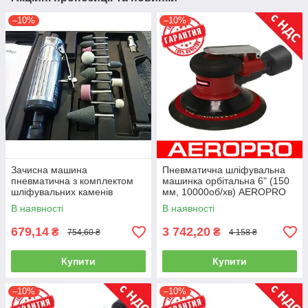
–10%
–10%
Зачисна машина
Пневматична шліфувальна
пневматична з комплектом
машинка орбітальна 6" (150
шліфувальних каменів
мм, 10000об/хв) AEROPRO
AIRKRAFT TP-201 K
RP7336s (шліфмашинка)
В наявності
В наявності
679,14
3 742,20
₴
₴
754,60 ₴
4 158 ₴
Купити
Купити
–10%
–10%