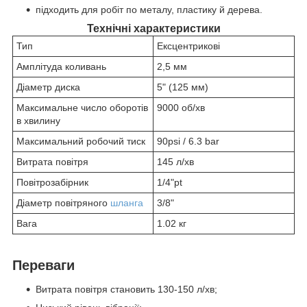
підходить для робіт по металу, пластику й дерева.
Технічні характеристики
Тип
Ексцентрикові
Амплітуда коливань
2,5 мм
Діаметр диска
5" (125 мм)
Максимальне число оборотів
9000 об/хв
в хвилину
Максимальний робочий тиск
90psi / 6.3 bar
Витрата повітря
145 л/хв
Повітрозабірник
1/4"pt
Діаметр повітряного
шланга
3/8"
Вага
1.02 кг
Переваги
Витрата повітря становить 130-150 л/хв;