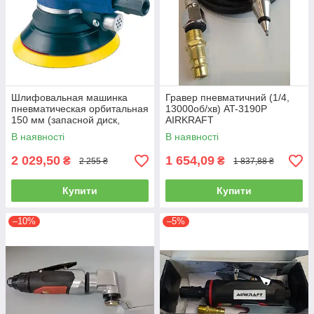
Шлифовальная машинка
Гравер пневматичний (1/4,
пневматическая орбитальная
13000об/хв) AT-3190P
150 мм (запасной диск,
AIRKRAFT
9000об/мин) AIRKRAFT AT-
В наявності
В наявності
980-6V
2 029,50
1 654,09
₴
₴
2 255 ₴
1 837,88 ₴
Купити
Купити
–10%
–5%