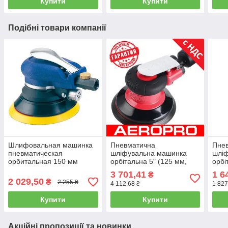
Купити
Купити
Подібні товари компанії
Шлифовальная машинка
Пневматична
Пне
пневматическая
шліфувальна машинка
шлі
орбитальная 150 мм
орбітальна 5" (125 мм,
орбі
(запасной диск, 9000об/
10000об/хв) AEROPRO
(зап
3 701,41
1 6
₴
мин) AIRKRAFT AT-980-6V
RP7335s (шліфмашинка)
AIRK
2 029,50
₴
2 255 ₴
4 112,68 ₴
1 827
(шл
Купити
Купити
Акційні пропозиції та новинки