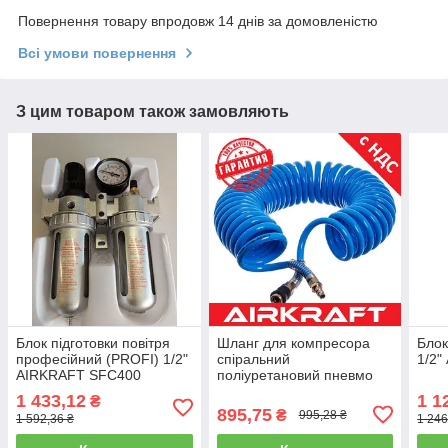
Повернення товару впродовж 14 днів за домовленістю
Всі умови повернення
З цим товаром також замовляють
Блок підготовки повітря
Шланг для компресора
Блок
професійний (PROFI) 1/2"
спіральний
1/2
AIRKRAFT SFC400
поліуретановий пневмо
AFRL804
(PROFI) 8*12мм L=10м
1 433,12
1 1
₴
AIRKRAFT. Made in Italy.
895,75
₴
995,28 ₴
1 592,36 ₴
1 246
AHC48-J