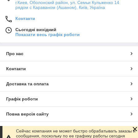
г.Киев, Оболонский район, ул. Семьи Кульженко 14
рядом с Караваном (Ашаном), Київ, Україна
Контакти
Сьогодні вихідний
Показати весь графік роботи
Про нас
Контакти
Доставка та оплата
Графік роботи
Повна версія сайту
Сайт створено на маркетплейсі
Prom.ua
Сейчас компания не может быстро обрабатывать заказы и
сообщения, поскольку по ее графику работы сегодня