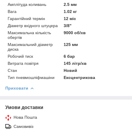
Амплітуда коливань
2.5 мм
Вага
1.02 кг
Гарантійний термін
12 міс
Діаметр вхідного штуцера
3/8"
Максимальна кількість
9000 об/хв
обертів
Максимальний діаметр
125 мм
диска
Робочий тиск
6 бар
Витрата повітря
145 літр/хв
Стан
Новий
Тип пневмошліфмашіни
Ексцентрикова
Приховати
Умови доставки
Нова Пошта
Самовивіз