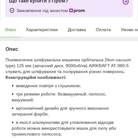
Що таке купити з Пром?
Замовлення під захистом
Опис
Характеристики
Доставка
Оплата
Умови п
Опис
Пневматична шліфувальна машинка орбітальна (Non-vacuum
type) 125 мм (запасний диск, 9000об/хв) AIRKRAFT AT-980-5
служить для шліфування та полірування різних поверхонь.
Конструкційні особливості:
виведення повітря з глушником;
три режими роботи: безвакуумный, пилосос,
вакуумний;
ергономічний дизайн для зручного виконання
затирання фарби;
в якості альтернативи для уловлювання відходів
роботи можна використовувати мішок для пилу або
промислового пилососа;