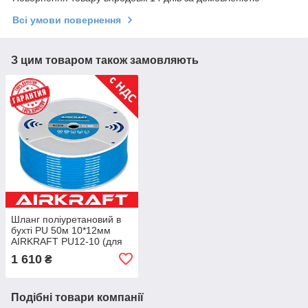
Всі умови повернення
З цим товаром також замовляють
Шланг поліуретановий в
бухті PU 50м 10*12мм
AIRKRAFT PU12-10 (для
компресора,
1 610
₴
пневматичний,
воздушний)
Подібні товари компанії