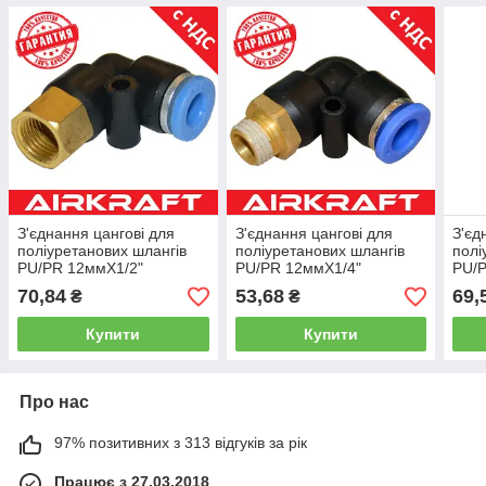
З'єднання цангові для
З'єднання цангові для
З'єд
поліуретанових шлангів
поліуретанових шлангів
полі
PU/PR 12ммХ1/2"
PU/PR 12ммХ1/4"
PU/
AIRKRAFT SPLF12-04
AIRKRAFT SPL12-02
AIR
70,84
53,68
69,
₴
₴
Купити
Купити
Про нас
97% позитивних з 313 відгуків за рік
Працює з 27.03.2018