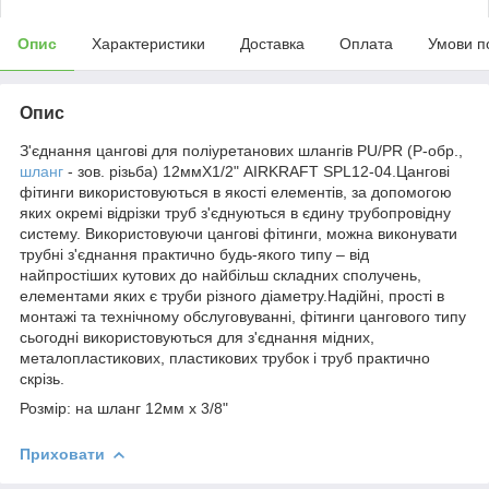
Опис
Характеристики
Доставка
Оплата
Умови п
Опис
З'єднання цангові для поліуретанових шлангів PU/PR (Р-обр.,
шланг
- зов. різьба) 12ммХ1/2" AIRKRAFT SPL12-04.Цангові
фітинги використовуються в якості елементів, за допомогою
яких окремі відрізки труб з'єднуються в єдину трубопровідну
систему. Використовуючи цангові фітинги, можна виконувати
трубні з'єднання практично будь-якого типу – від
найпростіших кутових до найбільш складних сполучень,
елементами яких є труби різного діаметру.Надійні, прості в
монтажі та технічному обслуговуванні, фітинги цангового типу
сьогодні використовуються для з'єднання мідних,
металопластикових, пластикових трубок і труб практично
скрізь.
Розмір: на шланг 12мм х 3/8"
Приховати