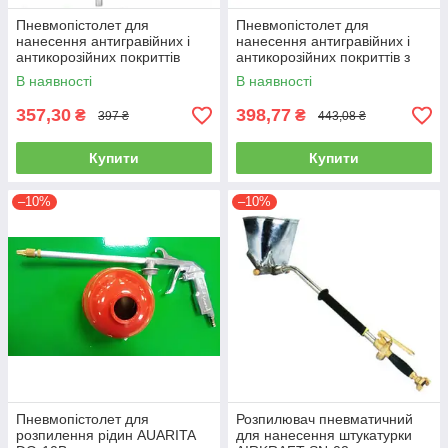
Пневмопістолет для
Пневмопістолет для
нанесення антигравійних і
нанесення антигравійних і
антикорозійних покриттів
антикорозійних покриттів з
AUARITA PS-8
гнучкою насадкою AUARITA
В наявності
В наявності
PS-6
357,30
398,77
₴
₴
397 ₴
443,08 ₴
Купити
Купити
–10%
–10%
Пневмопістолет для
Розпилювач пневматичний
розпилення рідин AUARITA
для нанесення штукатурки