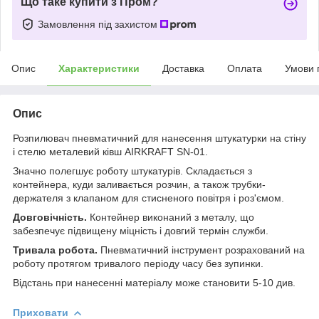
Що таке купити з Пром?
Замовлення під захистом
Опис
Характеристики
Доставка
Оплата
Умови 
Опис
Розпилювач пневматичний для нанесення штукатурки на стіну
і стелю металевий ківш AIRKRAFT SN-01.
Значно полегшує роботу штукатурів. Складається з
контейнера, куди заливається розчин, а також трубки-
держателя з клапаном для стисненого повітря і роз'ємом.
Довговічність.
Контейнер виконаний з металу, що
забезпечує підвищену міцність і довгий термін служби.
Тривала робота.
Пневматичний інструмент розрахований на
роботу протягом тривалого періоду часу без зупинки.
Відстань при нанесенні матеріалу може становити 5-10 див.
Приховати