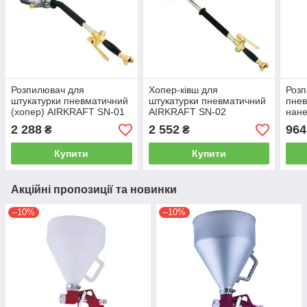
Розпилювач для
Хопер-ківш для
Роз
штукатурки пневматичний
штукатурки пневматичний
пнев
(хопер) AIRKRAFT SN-01
AIRKRAFT SN-02
нане
мета
2 288
2 552
964
₴
₴
AIR
AIR
Купити
Купити
Акційні пропозиції та новинки
–10%
–10%