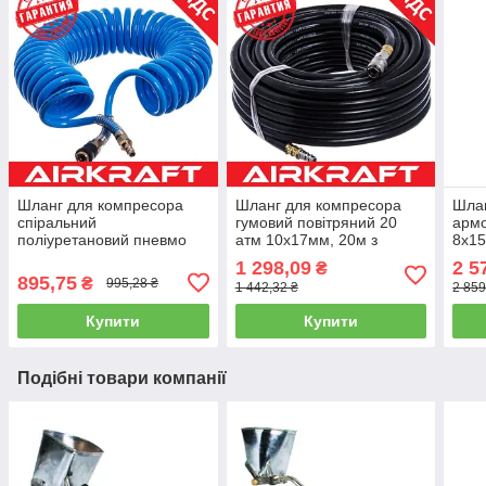
Шланг для компресора
Шланг для компресора
Шлан
спіральний
гумовий повітряний 20
армо
поліуретановий пневмо
атм 10х17мм, 20м з
8х15
(PROFI) 8*12мм L=10м
быстроразъемн
шви
1 298,09
2 5
₴
AIRKRAFT. Made in Italy.
сполуками AIRKRAFT
спо
895,75
₴
995,28 ₴
1 442,32 ₴
2 859
AHC48-J
AHC-10-H
AHC
Купити
Купити
Подібні товари компанії