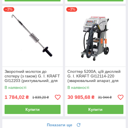
–3%
–3%
Зворотний молоток до
Споттер 5200A, ц/й дисплей
спотеру (з гаком) G. I. KRAFT
G. I. KRAFT GI12114-220
GI12203 (рихтувальний, для
(зварювальний апарат, для
рихтування, для споттера)
рихтування металу,для
В наявності
В наявності
точкового
1 784,02
30 985,68
₴
₴
1 839,20 ₴
31 944 ₴
Купити
Купити
Показати ще