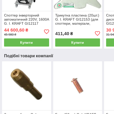
Споттер інверторний
Трикутна пластина (20шт.)
Спот
автоматичний 220V, 1600A
G. I. KRAFT GI12153 (для
дисп
G. I. KRAFT GI12117
споттери, матеріали,
GI12
комплектуючі, аксесуари)
аппа
44 600,60
30 
₴
мета
411,40
₴
45 980 ₴
31 94
свар
Купити
Купити
Подібні товари компанії