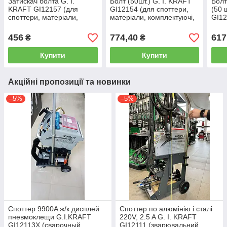
Затискач болта G. I.
Болт (50шт.) G. I. KRAFT
Болт
KRAFT GI12157 (для
GI12154 (для споттери,
(50 
споттери, матеріали,
матеріали, комплектуючі,
GI12
комплектуючі, аксесуари)
аксесуари)
мате
аксе
456
774,40
617
₴
₴
Купити
Купити
Акційні пропозиції та новинки
–5%
–5%
Споттер 9900A ж/к дисплей
Споттер по алюмінію і сталі
пневмоклещи G.I.KRAFT
220V, 2.5 A G. I. KRAFT
GI12113X (сварочный
GI12111 (зварювальний