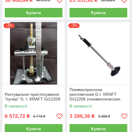
38 966,84
25 351,92
₴
₴
40 172 ₴
26 136 ₴
Купити
Купити
–3%
–3%
Пневмоприсоска
Рихтувальне пристосування
рихтовочная G.I. KRAFT
"пулер" G. I. KRAFT GI12208
GI12206 (пневматическая,
для рихтовки, вытягивание
В наявності
В наявності
вмятин)
6 572,72
3 286,36
₴
₴
6 776 ₴
3 388 ₴
Купити
Купити