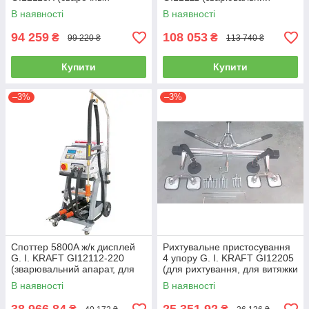
аппарат, для рихтовки
апарат, для рихтування
В наявності
В наявності
металла, для сварки)
металу)
94 259
108 053
₴
₴
99 220 ₴
113 740 ₴
Купити
Купити
–3%
–3%
Споттер 5800A ж/к дисплей
Рихтувальне пристосування
G. I. KRAFT GI12112-220
4 упору G. I. KRAFT GI12205
(зварювальний апарат, для
(для рихтування, для витяжки
рихтування металу, для
кузова, витягування
В наявності
В наявності
точкового