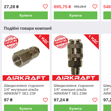
(швидкороз'ємне)
(PROFI) 8*12мм L=10м
L=1
AIRKRAFT. Made in Italy.
C (д
27,28
895,75
548
₴
₴
995,28 ₴
AHC48-J
комп
Купити
Купити
Подібні товари компанії
Швидкознімне з'єднання
Швидкознімне з'єднання
Швид
1/4" внутрішня різьба
1/4" зовнішня різьба
1/4"
AIRKRAFT SE1-2SF
AIRKRAFT SE1-2SM
AIR
(швидкознімання)
(швидкознімання)
(шви
97
97,24
97,
₴
₴
Купити
Купити