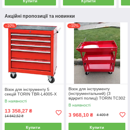
Купити
Купити
Акційні пропозиції та новинки
–10%
–10%
Візок для інструменту
Візок для інструменту 5
(інструментальний) (3
секцій TORIN TBR-L4005-X
відкриті полиці) TORIN TC302
В наявності
В наявності
13 358,27
₴
3 968,10
₴
4 409 ₴
14 842,52 ₴
Купити
Купити