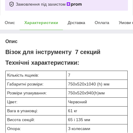
Замовлення під захистом
Опис
Характеристики
Доставка
Оплата
Умови 
Опис
Візок для інструменту 7 секций
Технічні характеристики:
Кількість ящиків:
7
Габаритні розміри:
750х520х1040 (h) мм
Розміри упакування:
750х520х940(h)мм
Цвет:
Червоний
Вага в упаковці:
61 кг
Висота секцій:
65 і 135 мм
Опора:
З колесами