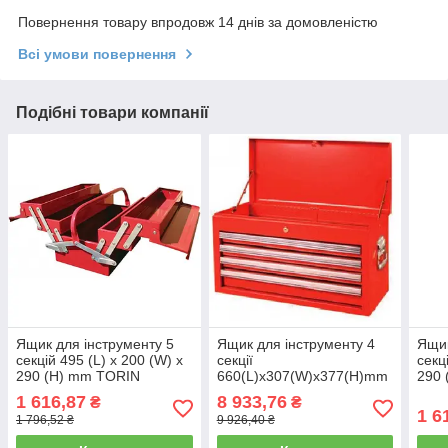
Повернення товару впродовж 14 днів за домовленістю
Всі умови повернення
Подібні товари компанії
Ящик для інструменту 5
Ящик для інструменту 4
Ящик
секцій 495 (L) x 200 (W) x
секції
секц
290 (H) mm TORIN
660(L)x307(W)x377(H)mm
290
TBC122B
(TBT6904-X ) TORIN
TBC
1 616,87
8 933,76
₴
₴
NTBT4004-X
1 6
1 796,52 ₴
9 926,40 ₴