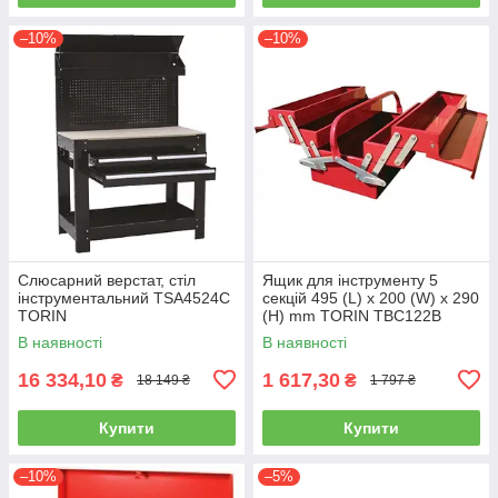
–10%
–10%
Слюсарний верстат, стіл
Ящик для інструменту 5
інструментальний TSA4524C
секцій 495 (L) x 200 (W) x 290
TORIN
(H) mm TORIN TBC122B
В наявності
В наявності
16 334,10
1 617,30
₴
₴
18 149 ₴
1 797 ₴
Купити
Купити
–10%
–5%