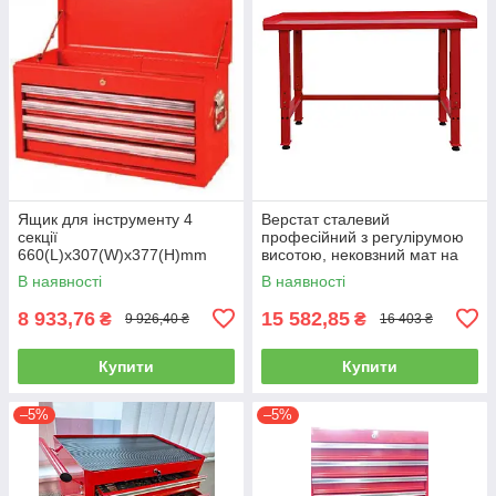
Ящик для інструменту 4
Верстат сталевий
секції
професійний з регулірумою
660(L)x307(W)x377(H)mm
висотою, нековзний мат на
(TBT6904-X ) TORIN
робочому столі
В наявності
В наявності
NTBT4004-X
1524x635x927-1067 мм
TORIN TRGL209-1
8 933,76
15 582,85
₴
₴
9 926,40 ₴
16 403 ₴
Купити
Купити
–5%
–5%