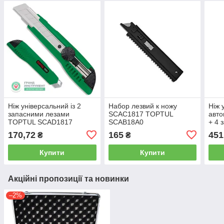
Ніж універсальний із 2
Набор лезвий к ножу
Ніж 
запасними лезами
SCAC1817 TOPTUL
авто
TOPTUL SCAD1817
SCAB18A0
+ 4 
SCA
170,72
165
451
₴
₴
Купити
Купити
Акційні пропозиції та новинки
–2%