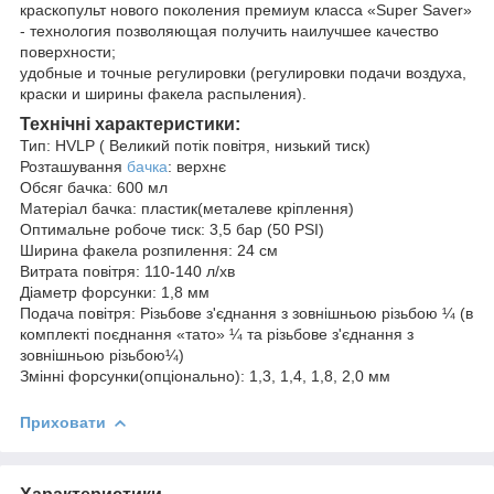
краскопульт нового поколения премиум класса «Super Saver»
- технология позволяющая получить наилучшее качество
поверхности;
удобные и точные регулировки (регулировки подачи воздуха,
краски и ширины факела распыления).
Технічні характеристики:
Тип: HVLP ( Великий потік повітря, низький тиск)
Розташування
бачка
: верхнє
Обсяг бачка: 600 мл
Матеріал бачка: пластик(металеве кріплення)
Оптимальне робоче тиск: 3,5 бар (50 PSI)
Ширина факела розпилення: 24 см
Витрата повітря: 110-140 л/хв
Діаметр форсунки: 1,8 мм
Подача повітря: Різьбове з'єднання з зовнішньою різьбою ¼ (в
комплекті поєднання «тато» ¼ та різьбове з'єднання з
зовнішньою різьбою¼)
Змінні форсунки(опціонально): 1,3, 1,4, 1,8, 2,0 мм
Приховати