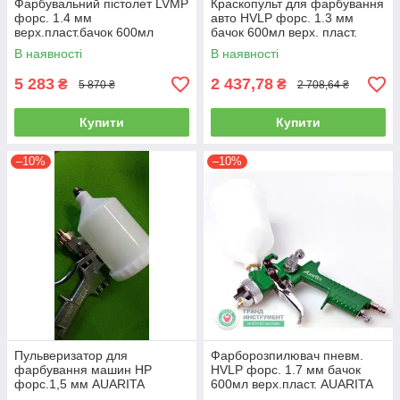
Фарбувальний пістолет LVMP
Краскопульт для фарбування
форс. 1.4 мм
авто HVLP форс. 1.3 мм
верх.пласт.бачок 600мл
бачок 600мл верх. пласт.
ITALCO H-929-1.4 LM
AUARITA ST-2000-1.3
В наявності
В наявності
5 283
2 437,78
₴
₴
5 870 ₴
2 708,64 ₴
Купити
Купити
–10%
–10%
Пульверизатор для
Фарборозпилювач пневм.
фарбування машин HP
HVLP форс. 1.7 мм бачок
форс.1,5 мм AUARITA
600мл верх.пласт. AUARITA
верхній пластиковий бачок S-
H-827B-1.7