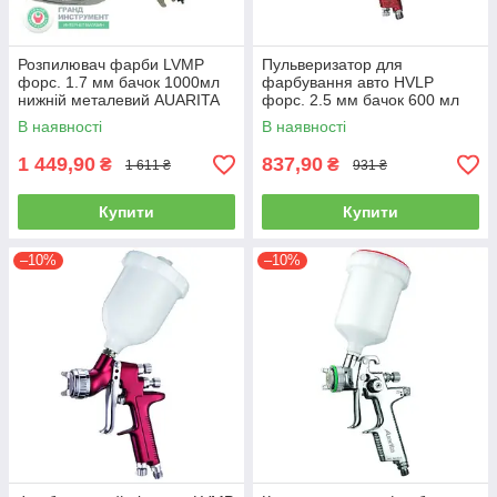
Розпилювач фарби LVMP
Пульверизатор для
форс. 1.7 мм бачок 1000мл
фарбування авто HVLP
нижній металевий AUARITA
форс. 2.5 мм бачок 600 мл
K-200-1.7
верх.пласт. AUARITA H-827B-
В наявності
В наявності
2.5
1 449,90
837,90
₴
₴
1 611 ₴
931 ₴
Купити
Купити
–10%
–10%