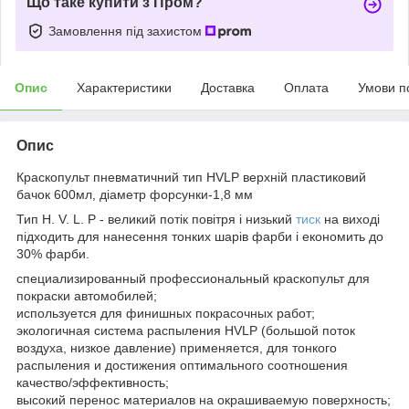
Що таке купити з Пром?
Замовлення під захистом
Опис
Характеристики
Доставка
Оплата
Умови п
Опис
Краскопульт пневматичний тип HVLP верхній пластиковий
бачок 600мл, діаметр форсунки-1,8 мм
Тип H. V. L. P - великий потік повітря і низький
тиск
на виході
підходить для нанесення тонких шарів фарби і економить до
30% фарби.
специализированный профессиональный краскопульт для
покраски автомобилей;
используется для финишных покрасочных работ;
экологичная система распыления HVLP (большой поток
воздуха, низкое давление) применяется, для тонкого
распыления и достижения оптимального соотношения
качество/эффективность;
высокий перенос материалов на окрашиваемую поверхность;