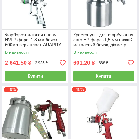
Фарборозпилювач пневм.
Краскопульт для фарбування
HVLP форс. 1.8 мм бачок
авто HP форс.-1,5 мм нижній
600мл верх.пласт. AUARITA
металевий бачок, діаметр
ST-3000-1.8
AUARITA S-990S-1.5
В наявності
В наявності
2 641,50
601,20
₴
₴
2 935 ₴
668 ₴
Купити
Купити
–10%
–10%