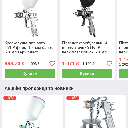
Краскопульт для авто
Пістолет фарбувальний
Піст
HVLP форс. 1.4 мм бачок
пневматичний HVLP
пне
600мл верх.пласт.
верх.пласт.бачок 600мл,
верх
AUARITA H-970P-1.4
форсунка-1,7мм AUARITA
фор
1 1
LION-1-1.7
LION
983,70
1 071
₴
₴
1 093 ₴
1 190 ₴
1 262
Купити
Купити
Акційні пропозиції та новинки
–10%
–10%