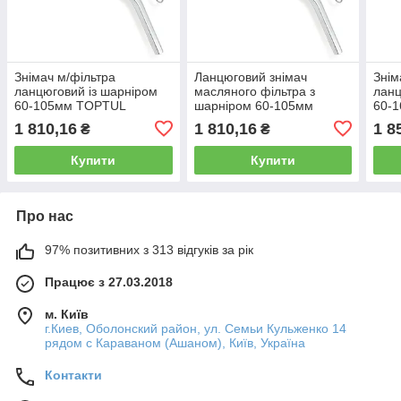
Знімач м/фільтра
Ланцюговий знімач
Знім
ланцюговий із шарніром
масляного фільтра з
ланц
60-105мм TOPTUL
шарніром 60-105мм
60-
JDBA60A5
TOPTUL JDBA60A5
JDB
1 810,16
1 810,16
1 8
₴
₴
Купити
Купити
Про нас
97% позитивних з 313 відгуків за рік
Працює з 27.03.2018
м. Київ
г.Киев, Оболонский район, ул. Семьи Кульженко 14
рядом с Караваном (Ашаном), Київ, Україна
Контакти