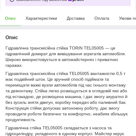
Опис
Характеристики
Доставка
Оплата
Умови п
Опис
Гідравлічна трансмісійна стійка TORIN TEL05005 — це
гідравлічний домкрат для вивішування агрегатів автомобіля.
Широко використовується в автомайстернях і приватних
гаражах.
Гідравлічна трансмісійна стійка TEL05005 вантажністю 0,5 т
має подвійний шток. Це зручний спосіб підіймати та
переміщати важкі вузли автомобілів під час їхнього монтажу
та демонтажу. Стійка легко розміщується в оглядовій ямі або
під естакадою, де розміщена машина, і дає змогу акуратно й
без зусиль зняти двигун, коробку передач або паливний бак.
Конструкція стійки допускає автономну роботу, дає змогу
проводити роботи безпечно та комфортно, неабияк збільшує
продуктивність.
Гідравлічна стійка TEL05005 складається з насоса та
гідроциліндру, укладеного в одному корпусі. Майстер керує