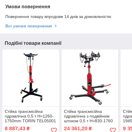
Умови повернення
Повернення товару впродовж 14 днів за домовленістю
Всі умови повернення
Подібні товари компанії
Стійка трансмісійна
Стійка трансмісійна
Стій
гідравлічна 0,5 т Н=1260-
гідравлічна з подвійним
гідр
1750mm TORIN TEL05001
штоком 0,5 т Н=830-1760
194
mm TORIN TEL05005
TEL
8 887,43
24 361,20
9 3
₴
₴