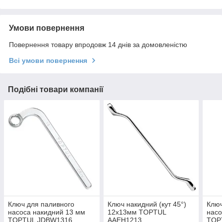
Умови повернення
Повернення товару впродовж 14 днів за домовленістю
Всі умови повернення
Подібні товари компанії
Ключ для паливного
Ключ накидний (кут 45°)
Ключ
насоса накидний 13 мм
12х13мм TOPTUL
насо
TOPTUL JDBW1316
AAEH1213
TOP