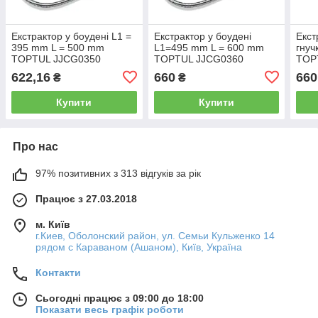
Екстрактор у боудені L1 =
Екстрактор у боудені
Екст
395 mm L = 500 mm
L1=495 mm L = 600 mm
гнуч
TOPTUL JJCG0350
TOPTUL JJCG0360
TOP
622,16
660
660
₴
₴
Купити
Купити
Про нас
97% позитивних з 313 відгуків за рік
Працює з 27.03.2018
м. Київ
г.Киев, Оболонский район, ул. Семьи Кульженко 14
рядом с Караваном (Ашаном), Київ, Україна
Контакти
Сьогодні працює з 09:00 до 18:00
Показати весь графік роботи