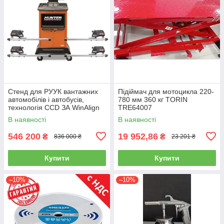
Стенд для РУУК вантажних
Підіймач для мотоцикла 220-
автомобілів і автобусів,
780 мм 360 кг TORIN
технологія CCD ЗА WinAlign
TRE64007
HUNTER WA510E-DSP740T
В наявності
В наявності
546 200
19 952,86
₴
₴
836 000 ₴
23 201 ₴
Купити
Купити
–10%
–10%