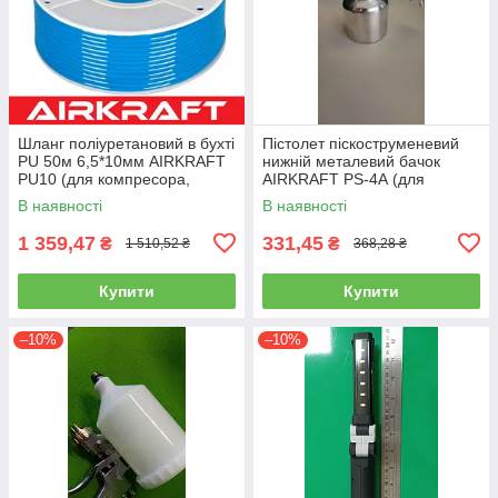
Шланг поліуретановий в бухті
Пістолет піскоструменевий
PU 50м 6,5*10мм AIRKRAFT
нижній металевий бачок
PU10 (для компресора,
AIRKRAFT PS-4А (для
пневматичний, повітряний)
розпилення, нагнітання,
В наявності
В наявності
пневмопістолет)
1 359,47
331,45
₴
₴
1 510,52 ₴
368,28 ₴
Купити
Купити
–10%
–10%