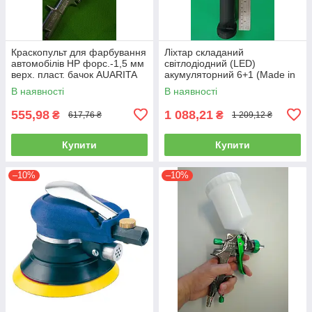
Краскопульт для фарбування
Ліхтар складаний
автомобілів HP форс.-1,5 мм
світлодіодний (LED)
верх. пласт. бачок AUARITA
акумуляторний 6+1 (Made in
S-990P-1.8
GERMANY) WL-0601
В наявності
В наявності
(ліхтарик, ручний)
555,98
1 088,21
₴
₴
617,76 ₴
1 209,12 ₴
Купити
Купити
–10%
–10%