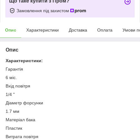
Що таке купити з Пром?
Замовлення під захистом
Опис
Характеристики
Доставка
Оплата
Умови п
Опис
Характеристики:
Гарантія
6 міс.
Вхід повітря
1/4 "
Діаметр форсунки
1.7 мм
Матеріал бака
Пластик
Витрата повітря