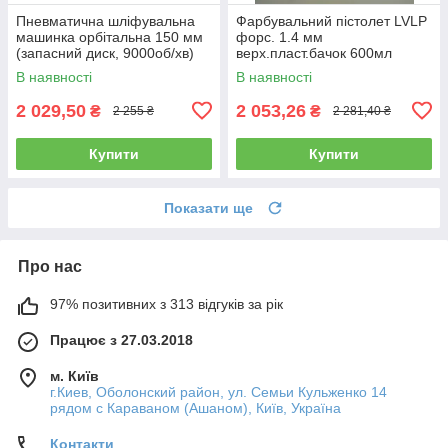
Пневматична шліфувальна
Фарбувальний пістолет LVLP
машинка орбітальна 150 мм
форс. 1.4 мм
(запасний диск, 9000об/хв)
верх.пласт.бачок 600мл
AIRKRAFT AT-980-6V
AUARITA L-897-1.4
В наявності
В наявності
2 029,50
2 053,26
₴
₴
2 255 ₴
2 281,40 ₴
Купити
Купити
Показати ще
Про нас
97% позитивних з 313 відгуків за рік
Працює з 27.03.2018
м. Київ
г.Киев, Оболонский район, ул. Семьи Кульженко 14
рядом с Караваном (Ашаном), Київ, Україна
Контакти