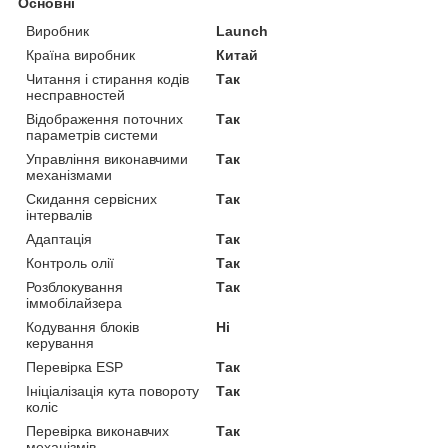
Основні
Виробник
Launch
Країна виробник
Китай
Читання і стирання кодів
Так
несправностей
Відображення поточних
Так
параметрів системи
Управління виконавчими
Так
механізмами
Скидання сервісних
Так
інтервалів
Адаптація
Так
Контроль олії
Так
Розблокування
Так
іммобілайзера
Кодування блоків
Ні
керування
Перевірка ESP
Так
Ініціалізація кута повороту
Так
коліс
Перевірка виконавчих
Так
механізмів