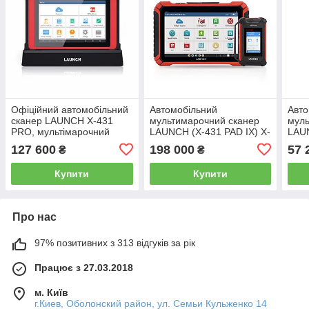
Офіційний автомобільний
Автомобільний
Авто
сканер LAUNCH X-431
мультимарочний сканер
муль
PRO, мультімарочний
LAUNCH (X-431 PAD IX) X-
LAU
сканер
431 PAD9 LINK
127 600
198 000
57 
₴
₴
Купити
Купити
Про нас
97% позитивних з 313 відгуків за рік
Працює з 27.03.2018
м. Київ
г.Киев, Оболонский район, ул. Семьи Кульженко 14