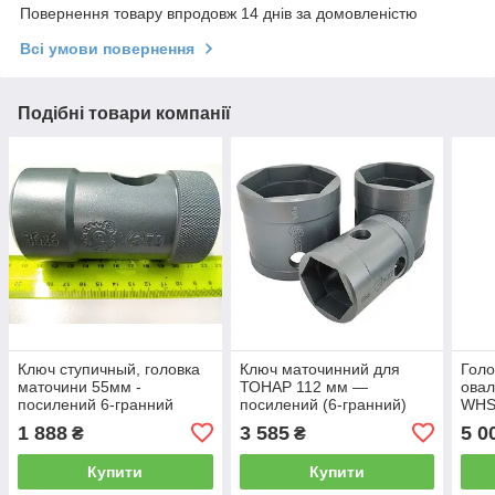
Повернення товару впродовж 14 днів за домовленістю
Всі умови повернення
Подібні товари компанії
Ключ ступичный, головка
Ключ маточинний для
Голо
маточини 55мм -
ТОНАР 112 мм —
ова
посилений 6-гранний
посилений (6-гранний)
WHS
WHS6065 KhZSO
(ХЗСО) WHS6112
1 888
3 585
5 0
₴
₴
Купити
Купити