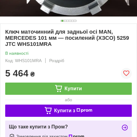
Ключ маточинний для задньої осі MAN,
MERCEDES 101 мм — посилений (ХЗСО) 5259
JTC WHS101MRA
В наявності
Код: WHS101MRA
Роздріб
5 464
₴
Купити
або
Купити з
Що таке купити з Пром?
Замовлення під захистом