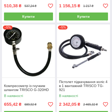
510,38
1 156,15
₴
₴
537,24 ₴
1 217 ₴
Купити
Купити
–5%
–5%
Пістолет підкачування коліс 4
Компресометр із гнучким
в 1 вантажний TRISCO TG-
шлангом TRISCO G-320HD
921
В наявності
В наявності
655,42
2 342,05
₴
₴
689,92 ₴
2 465,32 ₴