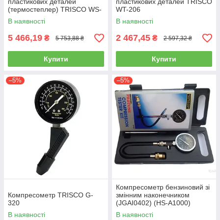
пластикових деталей
пластикових деталей TRISCO
(термостеплер) TRISCO WS-
WT-206
303
В наявності
В наявності
5 466,19
2 467,45
₴
₴
5 753,88 ₴
2 597,32 ₴
Купити
Купити
–5%
–5%
Компресометр бензиновий зі
Компресометр TRISCO G-
змінним наконечником
320
(JGAI0402) (HS-A1000)
TRISCO G-324
В наявності
В наявності