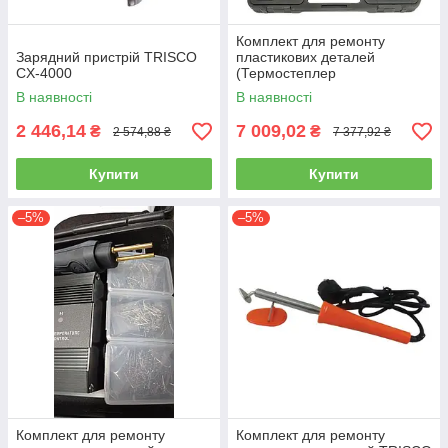
Комплект для ремонту
Зарядний пристрій TRISCO
пластикових деталей
CX-4000
(Термостеплер
акумуляторний) TRISCO
В наявності
В наявності
WSC-301
2 446,14
7 009,02
₴
₴
2 574,88 ₴
7 377,92 ₴
Купити
Купити
–5%
–5%
Комплект для ремонту
Комплект для ремонту