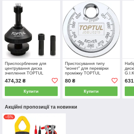
Приспосрбление для
Пристосування типу
Набі
центрування диска
"монет" для перевірки
диск
зчеплення TOPTUL
проміжку TOPTUL
G.I.
JEAN0131
JDBU0210
474,32
80
631
₴
₴
Купити
Купити
Акційні пропозиції та новинки
–5%