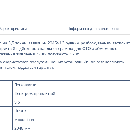
Характеристики
Інформація для замовлення
і на 3,5 тонни, заввишки 2045м! З ручним розблокуванням захисних
симетричний підйомник з напльною рамою для СТО з обмеженою
таження живлення 220В, потужність 3 кВт.
а скористатися послугами наших установників, які встановлюють
я також надається гарантія.
Легковажне
Електромагравлічний
3.5 т
Нижня
Механічна
2045 мм