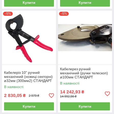
Купити
Купити
–5%
–5%
Кабелерез ручний
Кабелеріз 10" ручний
механічний (ручки телескоп)
механічний (ножиці секторні)
ø100мм СТАНДАРТ
ø32мм (300мм2) СТАНДАРТ
JRCT0100
В наявності
JRCT0035
В наявності
14 242,93
₴
2 830,05
₴
2 979 ₴
14 992,56 ₴
Купити
Купити