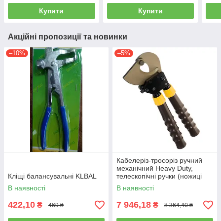
Купити
Купити
Акційні пропозиції та новинки
–10%
–5%
Кабелеріз-тросоріз ручний
механічний Heavy Duty,
Кліщі балансувальні KLBAL
телескопічні ручки (ножиці
секторні) СТАНДАРТ
В наявності
В наявності
JSLC0025
422,10
7 946,18
₴
₴
469 ₴
8 364,40 ₴