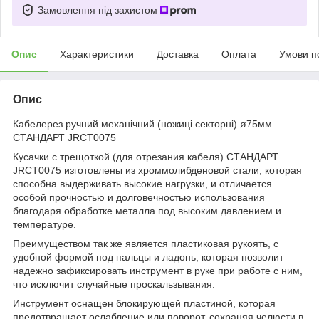
Замовлення під захистом
Опис
Характеристики
Доставка
Оплата
Умови п
Опис
Кабелерез ручний механічний (ножиці секторні) ø75мм
СТАНДАРТ JRCT0075
Кусачки с трещоткой (для отрезания кабеля) СТАНДАРТ
JRCT0075 изготовлены из хроммолибденовой стали, которая
способна выдерживать высокие нагрузки, и отличается
особой прочностью и долговечностью использования
благодаря обработке металла под высоким давлением и
температуре.
Преимуществом так же является пластиковая рукоять, с
удобной формой под пальцы и ладонь, которая позволит
надежно зафиксировать инструмент в руке при работе с ним,
что исключит случайные проскальзывания.
Инструмент оснащен блокирующей пластиной, которая
предотвращает ослабление или поворот, сохраняя челюсти в