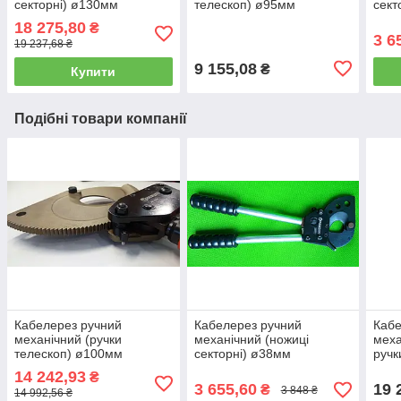
секторні) ø130мм
телескоп) ø95мм
сект
СТАНДАРТ JRCT0130
СТАНДАРТ JRCT0095
СТА
18 275,80
₴
3 6
19 237,68 ₴
9 155,08
₴
Купити
Подібні товари компанії
Кабелерез ручний
Кабелерез ручний
Кабе
механічний (ручки
механічний (ножиці
меха
телескоп) ø100мм
секторні) ø38мм
ручк
СТАНДАРТ JRCT0100
СТАНДАРТ JRCT0040
ø13
14 242,93
₴
JRC
3 655,60
19 
₴
3 848 ₴
14 992,56 ₴