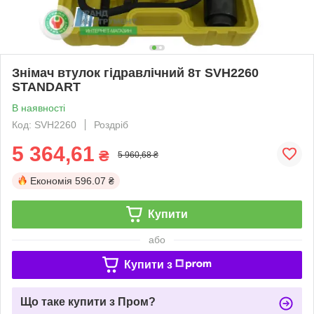
Знімач втулок гідравлічний 8т SVH2260
STANDART
В наявності
Код: SVH2260
Роздріб
5 364,61
₴
5 960,68 ₴
Економія
596.07 ₴
Купити
або
Купити з
Що таке купити з Пром?