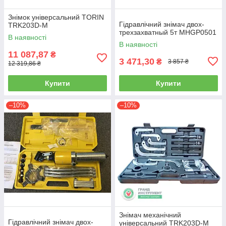
Знімок універсальний TORIN
Гідравлічний знімач двох-
TRK203D-M
трехзахватный 5т MHGP0501
В наявності
В наявності
11 087,87
₴
3 471,30
₴
3 857 ₴
12 319,86 ₴
Купити
Купити
–10%
–10%
Знімач механічний
Гідравлічний знімач двох-
універсальний TRK203D-M