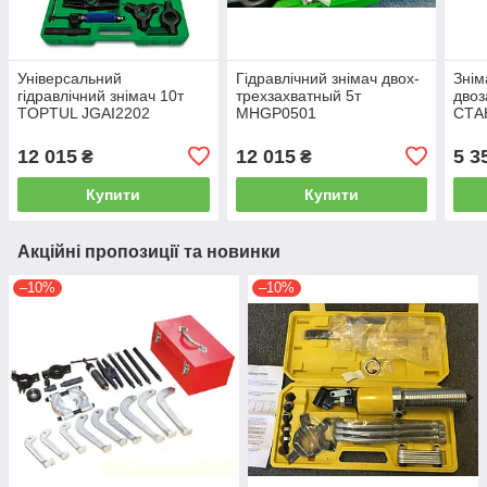
Універсальний
Гідравлічний знімач двох-
Знім
гідравлічний знімач 10т
трехзахватный 5т
двоз
TOPTUL JGAI2202
MHGP0501
СТА
12 015
12 015
5 3
₴
₴
Купити
Купити
Акційні пропозиції та новинки
–10%
–10%