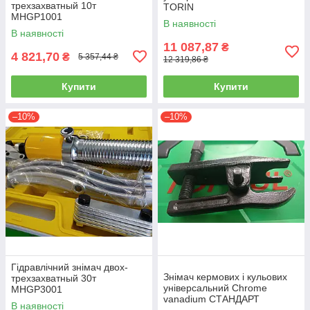
трехзахватный 10т
TORIN
MHGP1001
В наявності
В наявності
11 087,87
₴
4 821,70
₴
5 357,44 ₴
12 319,86 ₴
Купити
Купити
–10%
–10%
Гідравлічний знімач двох-
Знімач кермових і кульових
трехзахватный 30т
універсальний Chrome
MHGP3001
vanadium СТАНДАРТ
В наявності
SRT0314