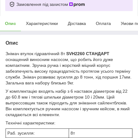
Замовлення під захистом
Опис
Характеристики
Доставка
Оплата
Умови п
Опис
Знімач втулок гідравлічний 8т
SVH2260 СТАНДАРТ
оснащений виносним насосом, що робить його дуже
компактним. Зручна ручка і жорсткий міцний корпус
забезпечують високу працездатність протягом усього терміну
служби. Знімач розвиває зусилля до 8 тонн, хід поршня 17мм.
Загальна вага набору близько 9кг.
У комплектацію входять набір з 6 наставок діаметром від 22
до 60.8 мм і тягові шпильки діаметром 10 і 20мм. Цей
выпрессовщик також підходить для знімання сайлентблоків.
Він комплектується ручним насосом і зручним кейсом, в який
складаються всі елементи.
Технічні характеристики:
Раб. зусилля:
8т