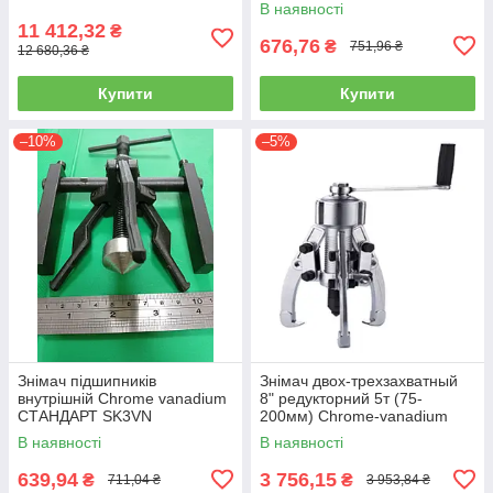
В наявності
11 412,32
₴
676,76
₴
751,96 ₴
12 680,36 ₴
Купити
Купити
–10%
–5%
Знімач підшипників
Знімач двох-трехзахватный
внутрішній Chrome vanadium
8" редукторний 5т (75-
СТАНДАРТ SK3VN
200мм) Chrome-vanadium
СТАНДАРТ SK23L8R5
В наявності
В наявності
639,94
3 756,15
₴
₴
711,04 ₴
3 953,84 ₴