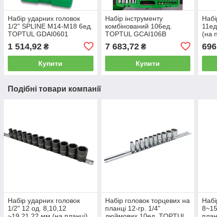
Набір ударних головок
Набір інструменту
Набі
1/2" SPLINE M14-M18 6ед.
комбінований 106ед.
11ед
TOPTUL GDAI0601
TOPTUL GCAI106B
(на 
GAA
1 514,92
7 683,72
696
₴
₴
Купити
Купити
Подібні товари компанії
Набір ударних головок
Набір головок торцевих на
Набі
1/2" 12 од. 8,10,12
планці 12-гр. 1/4"
8~15
~19,21,22 мм (на планці)
дюймових 10ед. TOPTUL
план