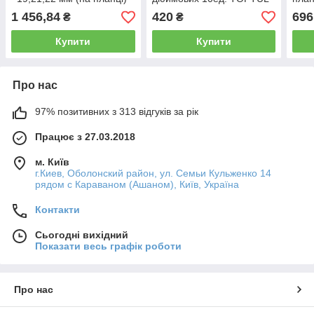
TOPTUL GAAQ1612M
GAAQ0810D-12
GAA
1 456,84
420
696
₴
₴
Купити
Купити
Про нас
97% позитивних з 313 відгуків за рік
Працює з 27.03.2018
м. Київ
г.Киев, Оболонский район, ул. Семьи Кульженко 14
рядом с Караваном (Ашаном), Київ, Україна
Контакти
Сьогодні вихідний
Показати весь графік роботи
Про нас