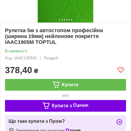
Рулетка 5м з автостопом професійна
(ширина 19мм) нейлонове покриття
IAAC1905M TOPTUL
В наявності
Код: IAAC1905M
Роздріб
378,40
₴
Купити
або
Купити з
Що таке купити з Пром?
Замовлення під захистом