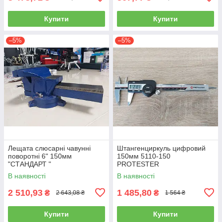
Купити
Купити
–5%
–5%
Лещата слюсарні чавунні
Штангенциркуль цифровий
поворотні 6" 150мм
150мм 5110-150
"СТАНДАРТ "
PROTESTER
В наявності
В наявності
2 510,93
1 485,80
₴
₴
2 643,08 ₴
1 564 ₴
Купити
Купити