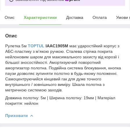
Опис
Характеристики
Доставка
Оплата
Умови 
Опис
Рулетка 5м
TOPTUL
IAAC1905M
має ударостійкий корпус з
АБС-пластику з м'якою ручкою. Сталева стрічка покрита
нейлоновим шаром для максимального захисту від корозії і
більшої зносостійкості. Амортизуючий поворотний
амортизатор полотна. Подвійна система блокування, кнопка
паузи дозволяє зупиняти полотно в будь-якому положенні.
Самоцентруючийся кінцевий гак для дуже точного
внутрішнього / зовнішнього виміру. Шкала полотна з
метричною системою заходів.
Довжина полотну: 5м | Ширина полотну: 19мм | Матеріал
покриття: нейлон
Приховати