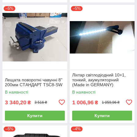
–5%
–5%
Ліхтар світлодіодний 10+1,
Лещата поворотні чавунні 8"
тонкий, акумуляторний
200мм СТАНДАРТ TSC8-SW
(Made in GERMANY)
(ліхтарик, ручний)
В наявності
В наявності
3 340,20
1 006,96
₴
₴
3 516 ₴
1 059,96 ₴
Купити
Купити
–5%
–4%