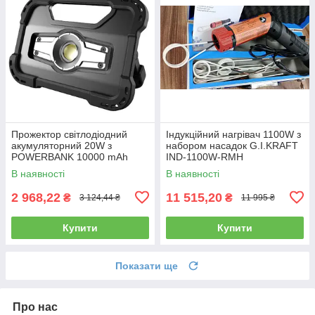
Прожектор світлодіодний
Індукційний нагрівач 1100W з
акумуляторний 20W з
набором насадок G.I.KRAFT
POWERBANK 10000 mAh
IND-1100W-RMH
(вихід USB 5V) FL-2001W
В наявності
В наявності
PROTESTER
2 968,22
11 515,20
₴
₴
3 124,44 ₴
11 995 ₴
Купити
Купити
Показати ще
Про нас