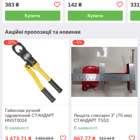
магнітом СТАНДАРТ PMT-
383
142
331
₴
₴
0519
Купити
Купити
Акційні пропозиції та новинки
–10%
–5%
Гайколам ручний
гідравлічний СТАНДАРТ
Лещата слюсарні 3" (75 мм)
HNST0024
СТАНДАРТ TSS3
В наявності
В наявності
3 473,71
867,77
₴
₴
3 859,68 ₴
913,44 ₴