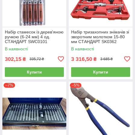
Набір стамесок із дерев'яною
Набір тризахопних знімачів зі
ручкою (6-24 мм) 4 од.
зворотним молотком 15-80
СТАНДАРТ SWC0101
мм СТАНДАРТ SK0362
В наявності
В наявності
302,15
3 316,50
₴
₴
335,72 ₴
3 685 ₴
Купити
Купити
–7%
–5%