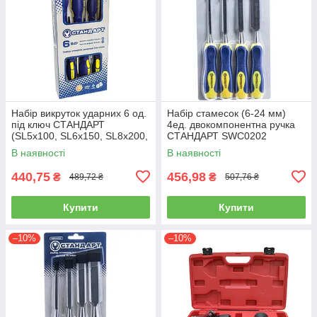
Набір викруток ударних 6 од.
Набір стамесок (6-24 мм)
під ключ СТАНДАРТ
4ед. двокомпонентна ручка
(SL5x100, SL6x150, SL8x200,
СТАНДАРТ SWC0202
PH1x100, PH2x150, PH3x200)
В наявності
В наявності
440,75
456,98
₴
₴
489,72 ₴
507,76 ₴
Купити
Купити
–10%
–10%