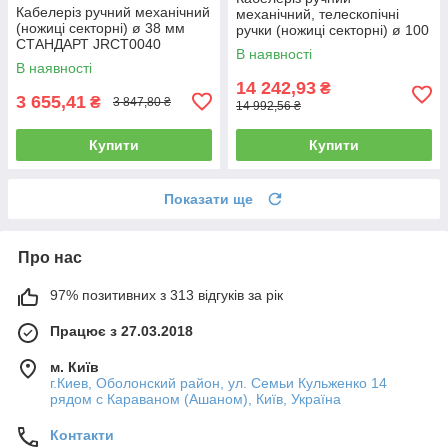
Кабелеріз ручний механічний
механічний, телескопічні
(ножиці секторні) ø 38 мм
ручки (ножиці секторні) ø 100
СТАНДАРТ JRCT0040
мм СТАНДАРТ JRCT0100
В наявності
В наявності
14 242,93
₴
3 655,41
₴
3 847,80 ₴
14 992,56 ₴
Купити
Купити
Показати ще
Про нас
97% позитивних з 313 відгуків за рік
Працює з 27.03.2018
м. Київ
г.Киев, Оболонский район, ул. Семьи Кульженко 14
рядом с Караваном (Ашаном), Київ, Україна
Контакти