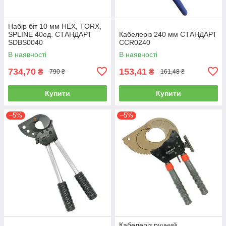
Набір біт 10 мм HEX, TORX,
SPLINE 40ед. СТАНДАРТ
Кабелеріз 240 мм СТАНДАРТ
SDBS0040
CCR0240
В наявності
В наявності
734,70
153,41
₴
₴
790 ₴
161,48 ₴
Купити
Купити
–5%
–5%
Кабелеріз ручний