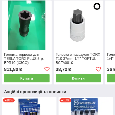
Головка торцева для
Головка з насадкою TORX
Голо
TESLA TORX PLUS 5гр.
T10 37mm 1/4" TOPTUL
1/4"
EPR10 (ХЗСО)
BCFA0810
811,80
38,72
36
₴
₴
Купити
Купити
Акційні пропозиції та новинки
–10%
–10%