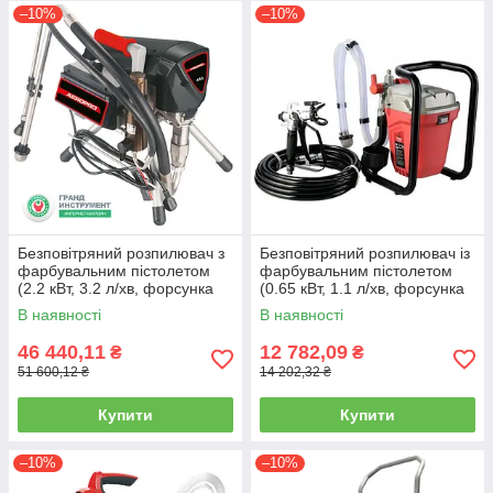
–10%
–10%
Безповітряний розпилювач з
Безповітряний розпилювач із
фарбувальним пістолетом
фарбувальним пістолетом
(2.2 кВт, 3.2 л/хв, форсунка
(0.65 кВт, 1.1 л/хв, форсунка
517, макс. розмір сопла
517, макс. розмір сопла
В наявності
В наявності
0.023",
0.017'',
46 440,11
12 782,09
₴
₴
51 600,12 ₴
14 202,32 ₴
Купити
Купити
–10%
–10%