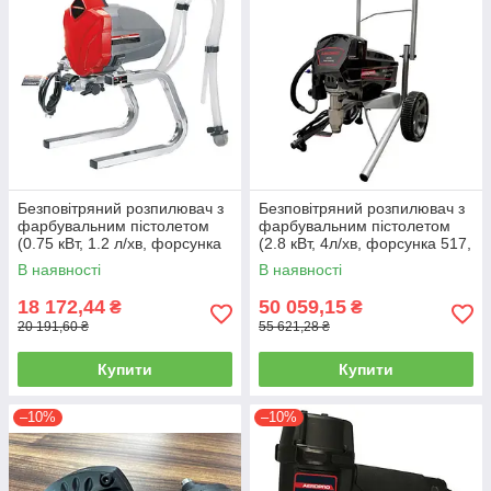
Безповітряний розпилювач з
Безповітряний розпилювач з
фарбувальним пістолетом
фарбувальним пістолетом
(0.75 кВт, 1.2 л/хв, форсунка
(2.8 кВт, 4л/хв, форсунка 517,
517, макс. розмір сопла
макс. розмір сопла
В наявності
В наявності
0.017",
18 172,44
50 059,15
₴
₴
20 191,60 ₴
55 621,28 ₴
Купити
Купити
–10%
–10%