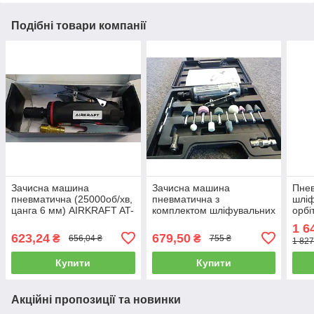
Подібні товари компанії
Зачисна машина
Зачисна машина
Пне
пневматична (25000об/хв,
пневматична з
шлі
цанга 6 мм) AIRKRAFT AT-
комплектом шліфувальних
орбі
7032B (пневмоинстумент,
каменів AIRKRAFT TP-201
(зап
1 6
від компресора)
K
AIRK
623,24
679,50
₴
₴
656,04 ₴
755 ₴
1 827
(шл
Купити
Купити
Акційні пропозиції та новинки