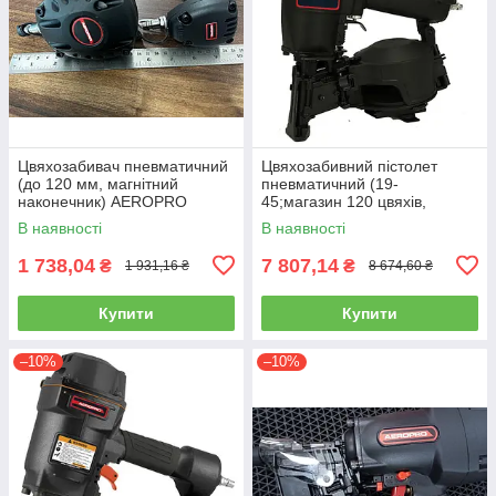
Цвяхозабивач пневматичний
Цвяхозабивний пістолет
(до 120 мм, магнітний
пневматичний (19-
наконечник) AEROPRO
45;магазин 120 цвяхів,
MSN120
діам.2.5-3.05, 15 градусів)
В наявності
В наявності
AEROPRO CN45N
1 738,04
7 807,14
₴
₴
1 931,16 ₴
8 674,60 ₴
Купити
Купити
–10%
–10%