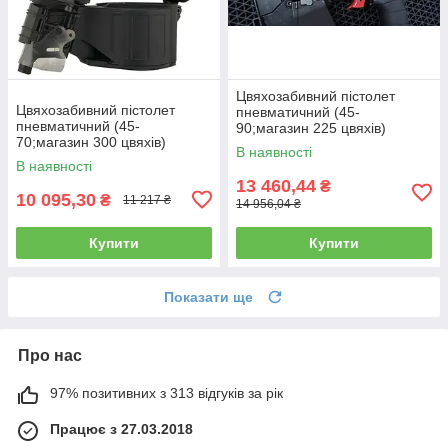
Цвяхозабивний пістолет
Цвяхозабивний пістолет
пневматичний (45-
пневматичний (45-
90;магазин 225 цвяхів)
70;магазин 300 цвяхів)
AEROPRO MCN90
В наявності
AEROPRO MCN70
В наявності
13 460,44
₴
10 095,30
₴
11 217 ₴
14 956,04 ₴
Купити
Купити
Показати ще
Про нас
97% позитивних з 313 відгуків за рік
Працює з 27.03.2018