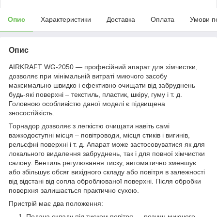
Опис
Характеристики
Доставка
Оплата
Умови п
Опис
AIRKRAFT WG-2050 — професійний апарат для хімчистки,
дозволяє при мінімальній витраті миючого засобу
максимально швидко і ефективно очищати від забруднень
будь-які поверхні – текстиль, пластик, шкіру, гуму і т. д.
Головною особливістю даної моделі є підвищена
зносостійкість.
Торнадор дозволяє з легкістю очищати навіть самі
важкодоступні місця – повітроводи, місця стиків і вигинів,
рельєфні поверхні і т. д. Апарат може застосовуватися як для
локального видалення забруднень, так і для повної хімчистки
салону. Вентиль регулювання тиску, автоматично зменшує
або збільшує обсяг вихідного складу або повітря в залежності
від відстані від сопла оброблюваної поверхні. Після обробки
поверхня залишається практично сухою.
Пристрій має два положення:
Подача складу під тиском повітря — розчин миючого