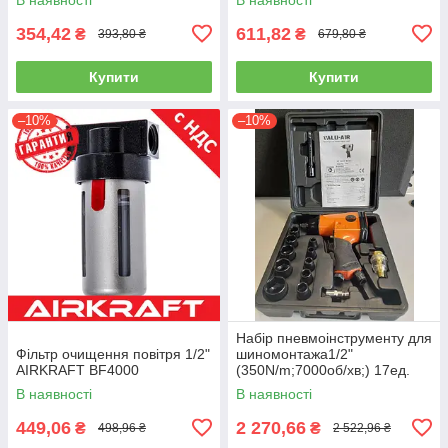
354,42
611,82
₴
₴
393,80 ₴
679,80 ₴
Купити
Купити
–10%
–10%
Набір пневмоінструменту для
Фільтр очищення повітря 1/2"
шиномонтажа1/2"
AIRKRAFT BF4000
(350N/m;7000об/хв;) 17ед.
AEROPRO RP7808
В наявності
В наявності
449,06
2 270,66
₴
₴
498,96 ₴
2 522,96 ₴