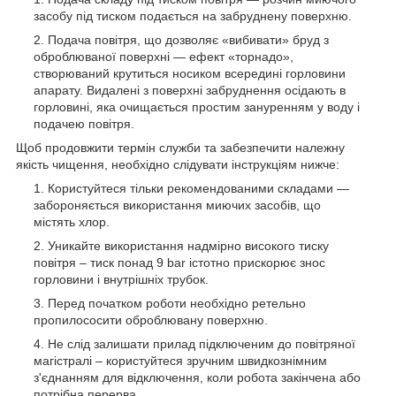
засобу під тиском подається на забруднену поверхню.
Подача повітря, що дозволяє «вибивати» бруд з
оброблюваної поверхні — ефект «торнадо»,
створюваний крутиться носиком всередині горловини
апарату. Видалені з поверхні забруднення осідають в
горловині, яка очищається простим зануренням у воду і
подачею повітря.
Щоб продовжити термін служби та забезпечити належну
якість чищення, необхідно слідувати інструкціям нижче:
Користуйтеся тільки рекомендованими складами —
забороняється використання миючих засобів, що
містять хлор.
Уникайте використання надмірно високого тиску
повітря – тиск понад 9 bar істотно прискорює знос
горловини і внутрішніх трубок.
Перед початком роботи необхідно ретельно
пропилососити оброблювану поверхню.
Не слід залишати прилад підключеним до повітряної
магістралі – користуйтеся зручним швидкознімним
з'єднанням для відключення, коли робота закінчена або
потрібна перерва.