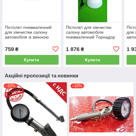
Пістолет пневматичний
Пістолет для хімчистки
Піст
для хімчистки салону
салону автомобіля
для 
автомобіля зі змінною
пневматичний Торнадор
авто
насадкою-щіткою
WG-2050
наса
(Торнадор) AIRKRAFT WG
Торн
759
1 876
1 9
₴
₴
-1010
AIR
Купити
Купити
Акційні пропозиції та новинки
–10%
–10%