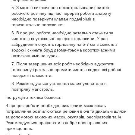
З метою виключення неконтрольованих витоків
робочого розчину під час перерви роботи апарату
необхідно повернути клапан подачі хімії в
горизонтальне положення.
В процесі роботи необхідно ретельно стежити за
чистотою внутрішньої поверхні горловини. У разі
забруднення опустіть горловину на 5-7 см в ємність з
водою і скиньте бруд двома-трьома короткочасними
натисканнями на курок.
Після завершення всіх робіт необхідно відкрутити
горловину і ретельно промити чистою водою всі робочі
поверхні і елементи.
Рекомендується установка маслоуловителя в
повітряну магістраль.
Інструкція з техніки безпеки:
В процесі роботи необхідно виключити можливість
потрапляння розпилюються речовин в очі та дихальні шляхи
за допомогою захисних масок, окулярів, респіраторів та ін
Рекомендується працювати в добре провітрюваних
приміщеннях.