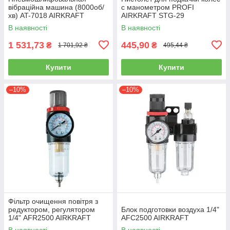
вібраційна машина (8000об/
с манометром PROFI
хв) AT-7018 AIRKRAFT
AIRKRAFT STG-29
(пневматический, для колес,
В наявності
В наявності
пневмопистолет)
1 531,73
445,90
₴
₴
1 701,92 ₴
495,44 ₴
Купити
Купити
–10%
–10%
Фільтр очищення повітря з
редуктором, регулятором
Блок подготовки воздуха 1/4"
1/4" AFR2500 AIRKRAFT
AFC2500 AIRKRAFT
В наявності
В наявності