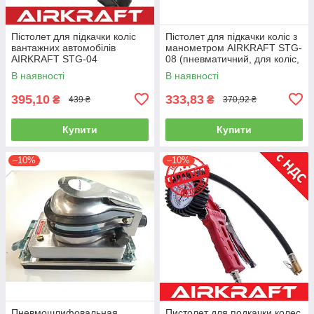
Пістолет для підкачки коліс
Пістолет для підкачки коліс з
вантажних автомобілів
манометром AIRKRAFT STG-
AIRKRAFT STG-04
08 (пневматичний, для коліс,
(пневматичний, для коліс,
пневмопістолет)
В наявності
В наявності
пневмопістолет)
395,10
333,83
₴
₴
439 ₴
370,92 ₴
Купити
Купити
–10%
–10%
Пневмошлифовальная
Пистолет для подкачки колес