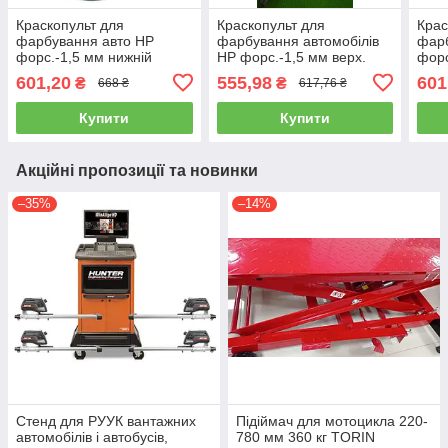
Краскопульт для
Краскопульт для
Крас
фарбування авто HP
фарбування автомобілів
фарб
форс.-1,5 мм нижній
HP форс.-1,5 мм верх.
форс
металевий бачок, діаметр
пласт. бачок AUARITA S-
мета
601,20
555,98
601
₴
₴
668 ₴
617,76 ₴
AUARITA S-990S-1.5
990P-1.8
AUAR
Купити
Купити
Акційні пропозиції та новинки
–35%
–14%
Стенд для РУУК вантажних
Підіймач для мотоцикла 220-
автомобілів і автобусів,
780 мм 360 кг TORIN