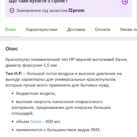
Що таке купити з Пром?
Замовлення під захистом
Опис
Характеристики
Доставка
Оплата
Умови п
Опис
Краскопульт пневматичний тип HP верхній металевий бачок,
діаметр форсунки-1,5 мм.
Тип H.P.
– большой поток воздуха и высокое давление на
выходе характерны для универсальных краскопультов,
которые лучше всего применять для бытовых нужд.
бюджетная модель;
высокая скорость нанесения покрасочного
материала, предназначен для покраски больших
площадей;
объем
бачка
- 400 мл;
применяется с большинством видов ЛКМ;