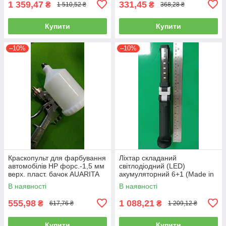
1 359,47
331,45
₴
₴
1 510,52 ₴
368,28 ₴
Купити
Купити
–10%
–10%
Краскопульт для фарбування
Ліхтар складаний
автомобілів HP форс.-1,5 мм
світлодіодний (LED)
верх. пласт. бачок AUARITA
акумуляторний 6+1 (Made in
S-990P-1.8
GERMANY) WL-0601
В наявності
В наявності
(ліхтарик, ручний)
555,98
1 088,21
₴
₴
617,76 ₴
1 209,12 ₴
Купити
Купити