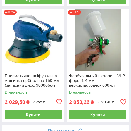
–10%
–10%
Пневматична шліфувальна
Фарбувальний пістолет LVLP
машинка орбітальна 150 мм
форс. 1.4 мм
(запасний диск, 9000об/хв)
верх.пласт.бачок 600мл
AIRKRAFT AT-980-6V
AUARITA L-897-1.4
В наявності
В наявності
2 029,50
2 053,26
₴
₴
2 255 ₴
2 281,40 ₴
Купити
Купити
Показати ще