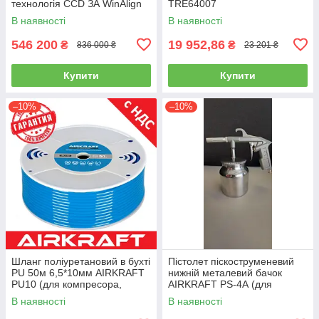
технологія CCD ЗА WinAlign
TRE64007
HUNTER WA510E-DSP740T
В наявності
В наявності
546 200
19 952,86
₴
₴
836 000 ₴
23 201 ₴
Купити
Купити
–10%
–10%
Шланг поліуретановий в бухті
Пістолет піскоструменевий
PU 50м 6,5*10мм AIRKRAFT
нижній металевий бачок
PU10 (для компресора,
AIRKRAFT PS-4А (для
пневматичний, повітряний)
розпилення, нагнітання,
В наявності
В наявності
пневмопістолет)