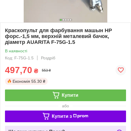
Краскопульт для фарбування машын HP
форс.-1,5 мм, верхній металевий бачок,
діаметр AUARITA F-75G-1.5
В наявності
Код: F-75G-1.5
Роздріб
497,70
₴
553 ₴
Економія
55.30 ₴
Купити
або
Купити з