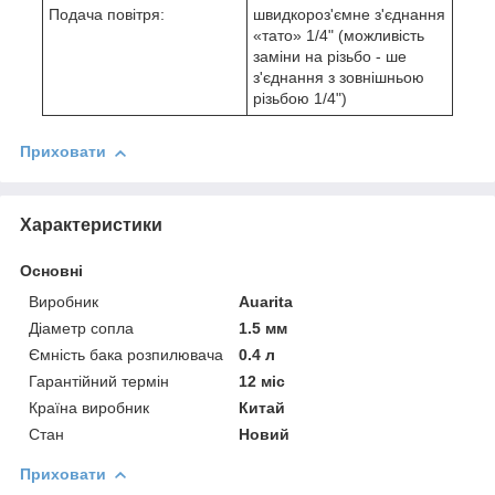
Подача повітря:
швидкороз'ємне з'єднання
«тато» 1/4" (можливість
заміни на різьбо - ше
з'єднання з зовнішньою
різьбою 1/4")
Приховати
Характеристики
Основні
Виробник
Auarita
Діаметр сопла
1.5 мм
Ємність бака розпилювача
0.4 л
Гарантійний термін
12 міс
Країна виробник
Китай
Стан
Новий
Приховати