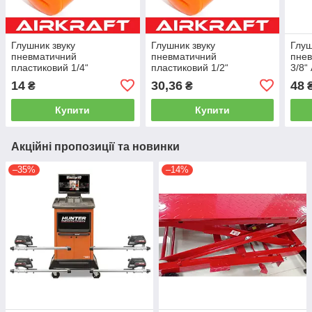
Глушник звуку
Глушник звуку
Глуш
пневматичний
пневматичний
пнев
пластиковий 1/4“
пластиковий 1/2“
3/8“
AIRKRAFT SPSL-02
AIRKRAFT SPSL-04
14
30,36
48
₴
₴
Купити
Купити
Акційні пропозиції та новинки
–35%
–14%