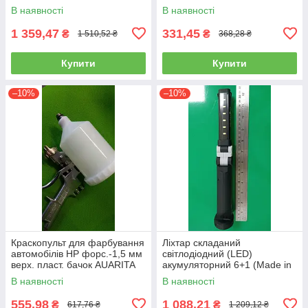
пневматичний, повітряний)
розпилення, нагнітання,
В наявності
В наявності
пневмопістолет)
1 359,47
331,45
₴
₴
1 510,52 ₴
368,28 ₴
Купити
Купити
–10%
–10%
Краскопульт для фарбування
Ліхтар складаний
автомобілів HP форс.-1,5 мм
світлодіодний (LED)
верх. пласт. бачок AUARITA
акумуляторний 6+1 (Made in
S-990P-1.8
GERMANY) WL-0601
В наявності
В наявності
(ліхтарик, ручний)
555,98
1 088,21
₴
₴
617,76 ₴
1 209,12 ₴