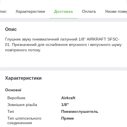
пис
Характеристики
Доставка
Оплата
Умови пове
Опис
Глушник звуку пневматичний латунний 1/8“ AIRKRAFT SFSC-
01. Призначений для ослаблення впускного і випускного шуму
повітряного потоку.
Характеристики
Основні
Виробник
Airkraft
Зовнішня різьба
1/8"
Тип
Пневмоглушитель
Тип штепсельного
Пряме
соединенния