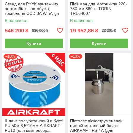
Стенд для РУУК вантажних
Підіймач для мотоцикла 220-
автомобілів і автобусів,
780 мм 360 кг TORIN
технологія CCD ЗА WinAlign
TRE64007
HUNTER WA510E-DSP740T
В наявності
В наявності
546 200
19 952,86
₴
₴
836 000 ₴
23 201 ₴
Купити
Купити
–10%
–10%
Шланг поліуретановий в бухті
Пістолет піскоструменевий
PU 50м 6,5*10мм AIRKRAFT
нижній металевий бачок
PU10 (для компресора,
AIRKRAFT PS-4А (для