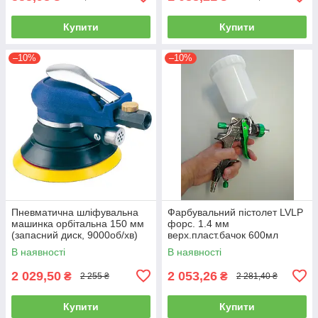
Купити
Купити
–10%
–10%
Пневматична шліфувальна
Фарбувальний пістолет LVLP
машинка орбітальна 150 мм
форс. 1.4 мм
(запасний диск, 9000об/хв)
верх.пласт.бачок 600мл
AIRKRAFT AT-980-6V
AUARITA L-897-1.4
В наявності
В наявності
2 029,50
2 053,26
₴
₴
2 255 ₴
2 281,40 ₴
Купити
Купити