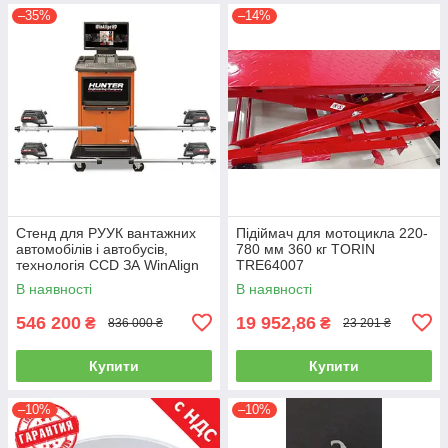
–35%
–14%
Стенд для РУУК вантажних
Підіймач для мотоцикла 220-
автомобілів і автобусів,
780 мм 360 кг TORIN
технологія CCD ЗА WinAlign
TRE64007
HUNTER WA510E-DSP740T
В наявності
В наявності
546 200
19 952,86
₴
₴
836 000 ₴
23 201 ₴
Купити
Купити
–10%
–10%