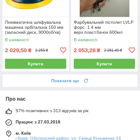
Пневматична шліфувальна
Фарбувальний пістолет LVLP
машинка орбітальна 150 мм
форс. 1.4 мм
(запасний диск, 9000об/хв)
верх.пласт.бачок 600мл
AIRKRAFT AT-980-6V
AUARITA L-897-1.4
В наявності
В наявності
2 029,50
2 053,26
₴
₴
2 255 ₴
2 281,40 ₴
Купити
Купити
Показати ще
Про нас
97% позитивних з 313 відгуків за рік
Працює з 27.03.2018
м. Київ
г.Киев, Оболонский район, ул. Семьи Кульженко 14