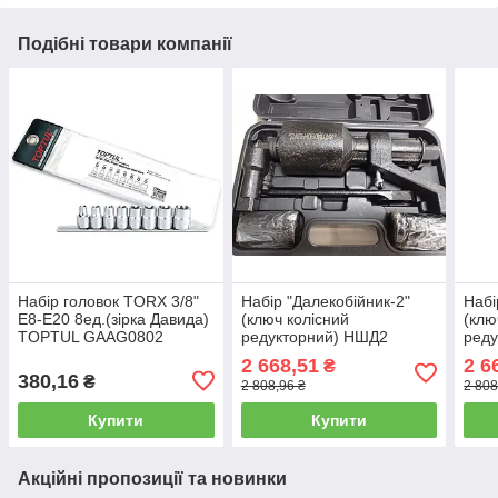
Подібні товари компанії
Набір головок TORX 3/8"
Набір "Далекобійник-2"
Набі
E8-E20 8ед.(зірка Давида)
(ключ колісний
(клю
TOPTUL GAAG0802
редукторний) НШД2
ред
2 668,51
2 6
₴
380,16
₴
2 808,96 ₴
2 808
Купити
Купити
Акційні пропозиції та новинки