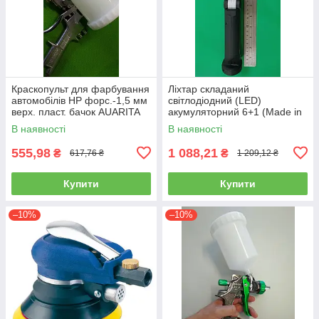
Краскопульт для фарбування
Ліхтар складаний
автомобілів HP форс.-1,5 мм
світлодіодний (LED)
верх. пласт. бачок AUARITA
акумуляторний 6+1 (Made in
S-990P-1.8
GERMANY) WL-0601
В наявності
В наявності
(ліхтарик, ручний)
555,98
1 088,21
₴
₴
617,76 ₴
1 209,12 ₴
Купити
Купити
–10%
–10%