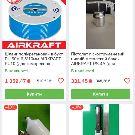
Шланг поліуретановий в бухті
Пістолет піскоструменевий
PU 50м 6,5*10мм AIRKRAFT
нижній металевий бачок
PU10 (для компресора,
AIRKRAFT PS-4А (для
пневматичний, повітряний)
розпилення, нагнітання,
В наявності
В наявності
пневмопістолет)
1 359,47
331,45
₴
₴
1 510,52 ₴
368,28 ₴
Купити
Купити
–10%
–10%