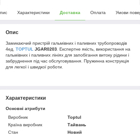
пис
Характеристики
Доставка
Оплата
Умови пове
Опис
Замикаючий пристрій гальмівних і паливних трубопроводів
4ед.
TOPTUL
JGAR0203
. Експертне якість, використання на
гальмівних і паливних лініях для запобігання витоку рідини і
забруднення під час обслуговування. Пружинна конструкція
для легкої і швидкої роботи.
Характеристики
Основні атрибути
Виробник
Toptul
Країна виробник
Тайвань
Стан
Новий