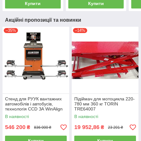
Купити
Купити
Акційні пропозиції та новинки
–35%
–14%
Стенд для РУУК вантажних
Підіймач для мотоцикла 220-
автомобілів і автобусів,
780 мм 360 кг TORIN
технологія CCD ЗА WinAlign
TRE64007
HUNTER WA510E-DSP740T
В наявності
В наявності
546 200
19 952,86
₴
₴
836 000 ₴
23 201 ₴
Купити
Купити