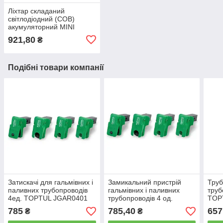
Ліхтар складаний
світлодіодний (COB)
акумуляторний MINI
(Made in GERMANY)
921,80
₴
PROTESTER L-0502W
Подібні товари компанії
Затискачі для гальмівних і
Замикальний пристрій
Труб
паливних трубопроводів
гальмівних і паливних
труб
4ед. TOPTUL JGAR0401
трубопроводів 4 од.
TOP
TOPTUL JGAR0401
785
785,40
657
₴
₴