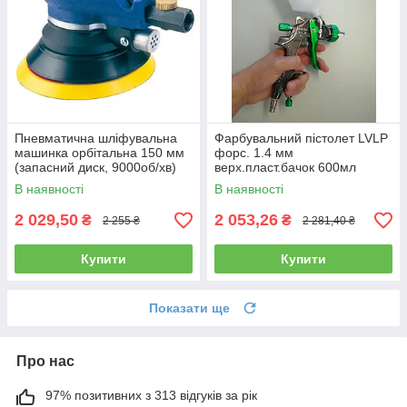
Пневматична шліфувальна
Фарбувальний пістолет LVLP
машинка орбітальна 150 мм
форс. 1.4 мм
(запасний диск, 9000об/хв)
верх.пласт.бачок 600мл
AIRKRAFT AT-980-6V
AUARITA L-897-1.4
В наявності
В наявності
2 029,50
2 053,26
₴
₴
2 255 ₴
2 281,40 ₴
Купити
Купити
Показати ще
Про нас
97% позитивних з 313 відгуків за рік