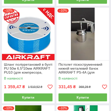
–10%
–10%
Шланг поліуретановий в бухті
Пістолет піскоструменевий
PU 50м 6,5*10мм AIRKRAFT
нижній металевий бачок
PU10 (для компресора,
AIRKRAFT PS-4А (для
пневматичний, повітряний)
розпилення, нагнітання,
В наявності
В наявності
пневмопістолет)
1 359,47
331,45
₴
₴
1 510,52 ₴
368,28 ₴
Купити
Купити
–10%
–10%