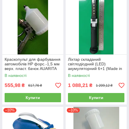
Краскопульт для фарбування
Ліхтар складаний
автомобілів HP форс.-1,5 мм
світлодіодний (LED)
верх. пласт. бачок AUARITA
акумуляторний 6+1 (Made in
S-990P-1.8
GERMANY) WL-0601
В наявності
В наявності
(ліхтарик, ручний)
555,98
1 088,21
₴
₴
617,76 ₴
1 209,12 ₴
Купити
Купити
–10%
–10%