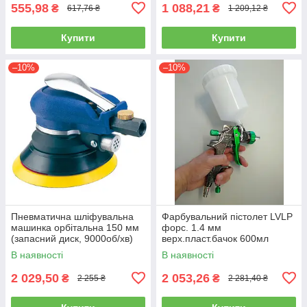
555,98
1 088,21
₴
₴
617,76 ₴
1 209,12 ₴
Купити
Купити
–10%
–10%
Пневматична шліфувальна
Фарбувальний пістолет LVLP
машинка орбітальна 150 мм
форс. 1.4 мм
(запасний диск, 9000об/хв)
верх.пласт.бачок 600мл
AIRKRAFT AT-980-6V
AUARITA L-897-1.4
В наявності
В наявності
2 029,50
2 053,26
₴
₴
2 255 ₴
2 281,40 ₴