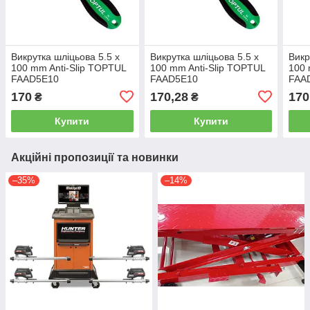
Викрутка шліцьова 5.5 x
Викрутка шліцьова 5.5 x
Викр
100 mm Anti-Slip TOPTUL
100 mm Anti-Slip TOPTUL
100 
FAAD5E10
FAAD5E10
FAA
170
170,28
170
₴
₴
Купити
Купити
Акційні пропозиції та новинки
–35%
–14%