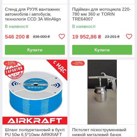
Стенд для РУУК вантажних
Підіймач для мотоцикла 220-
автомобілів і автобусів,
780 мм 360 кг TORIN
технологія CCD ЗА WinAlign
TRE64007
HUNTER WA510E-DSP740T
В наявності
В наявності
546 200
19 952,86
₴
₴
836 000 ₴
23 201 ₴
Купити
Купити
–10%
–10%
Шланг поліуретановий в бухті
Пістолет піскоструменевий
PU 50м 6,5*10мм AIRKRAFT
нижній металевий бачок