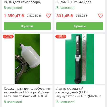
PU10 (для компресора,
AIRKRAFT PS-4А (для
пневматичний, повітряний)
розпилення, нагнітання,
В наявності
В наявності
пневмопістолет)
1 359,47
331,45
₴
₴
1 510,52 ₴
368,28 ₴
Купити
Купити
–10%
–10%
Краскопульт для фарбування
Ліхтар складаний
автомобілів HP форс.-1,5 мм
світлодіодний (LED)
верх. пласт. бачок AUARITA
акумуляторний 6+1 (Made in
S-990P-1.8
GERMANY) WL-0601
В наявності
В наявності
(ліхтарик, ручний)