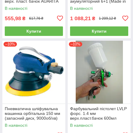
верх. пласт. бачок AUARITA
акумуляторний 6+1 (Made in
S-990P-1.8
GERMANY) WL-0601
В наявності
В наявності
(ліхтарик, ручний)
555,98
1 088,21
₴
₴
617,76 ₴
1 209,12 ₴
Купити
Купити
–10%
–10%
Пневматична шліфувальна
Фарбувальний пістолет LVLP
машинка орбітальна 150 мм
форс. 1.4 мм
(запасний диск, 9000об/хв)
верх.пласт.бачок 600мл
AIRKRAFT AT-980-6V
AUARITA L-897-1.4
В наявності
В наявності