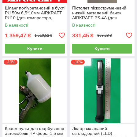
Шланг поліуретановий в бухті
Пістолет піскоструменевий
PU 50м 6,5*10мм AIRKRAFT
нижній металевий бачок
PU10 (для компресора,
AIRKRAFT PS-4А (для
пневматичний, повітряний)
розпилення, нагнітання,
В наявності
В наявності
пневмопістолет)
1 359,47
331,45
₴
₴
1 510,52 ₴
368,28 ₴
Купити
Купити
–10%
–10%
Краскопульт для фарбування
Ліхтар складаний
автомобілів HP форс.-1,5 мм
світлодіодний (LED)