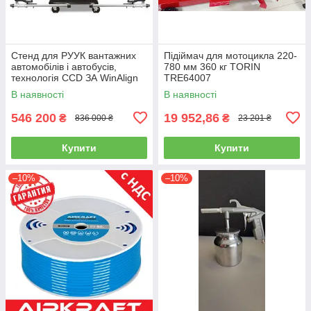
Стенд для РУУК вантажних
Підіймач для мотоцикла 220-
автомобілів і автобусів,
780 мм 360 кг TORIN
технологія CCD ЗА WinAlign
TRE64007
HUNTER WA510E-DSP740T
В наявності
В наявності
546 200
19 952,86
₴
₴
836 000 ₴
23 201 ₴
Купити
Купити
–10%
–10%