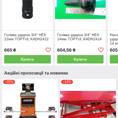
Голівка ударна 3/4" HEX
Голівка ударна 3/4" HEX
Наса
22мм TOPTUL KADH2422
14мм TOPTUL KADH2414
удар
14 
665
604,56
605
₴
₴
Купити
Купити
Акційні пропозиції та новинки
–35%
–14%