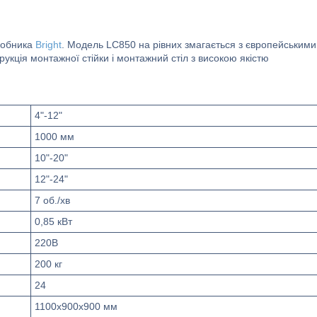
робника
Bright
. Модель LC850 на рівних змагається з європейськими
укція монтажної стійки і монтажний стіл з високою якістю
4"-12"
1000 мм
10"-20"
12"-24"
7 об./хв
0,85 кВт
220В
200 кг
24
1100х900х900 мм