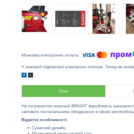
У компанії підключені електронні платежі. Тепер ви мож
Опис
На потужностях компанії BRІGHT виробляють шиномонтаж
світового постачальника обладнання в сфері автомобільн
Відмітні особливості:
Сучасний дизайн;
Полегшений пелюстковий стіл;