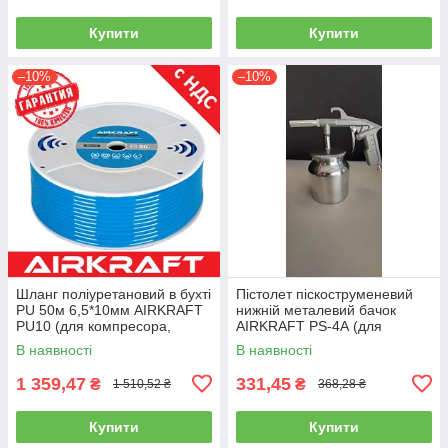
Купити
Купити
–10%
–10%
Шланг поліуретановий в бухті
Пістолет піскоструменевий
PU 50м 6,5*10мм AIRKRAFT
нижній металевий бачок
PU10 (для компресора,
AIRKRAFT PS-4А (для
пневматичний, повітряний)
розпилення, нагнітання,
В наявності
В наявності
пневмопістолет)
1 359,47
331,45
₴
₴
1 510,52 ₴
368,28 ₴
Купити
Купити