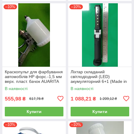
–10%
–10%
Краскопульт для фарбування
Ліхтар складаний
автомобілів HP форс.-1,5 мм
світлодіодний (LED)
верх. пласт. бачок AUARITA
акумуляторний 6+1 (Made in
S-990P-1.8
GERMANY) WL-0601
В наявності
В наявності
(ліхтарик, ручний)
555,98
1 088,21
₴
₴
617,76 ₴
1 209,12 ₴
Купити
Купити
–10%
–10%