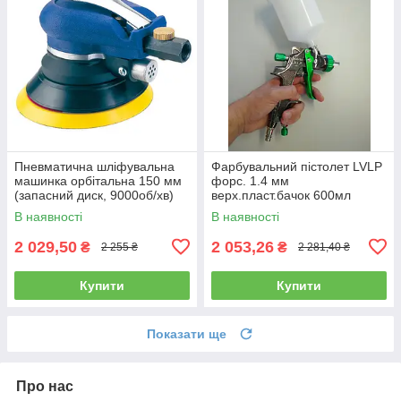
Пневматична шліфувальна
Фарбувальний пістолет LVLP
машинка орбітальна 150 мм
форс. 1.4 мм
(запасний диск, 9000об/хв)
верх.пласт.бачок 600мл
AIRKRAFT AT-980-6V
AUARITA L-897-1.4
В наявності
В наявності
2 029,50
2 053,26
₴
₴
2 255 ₴
2 281,40 ₴
Купити
Купити
Показати ще
Про нас