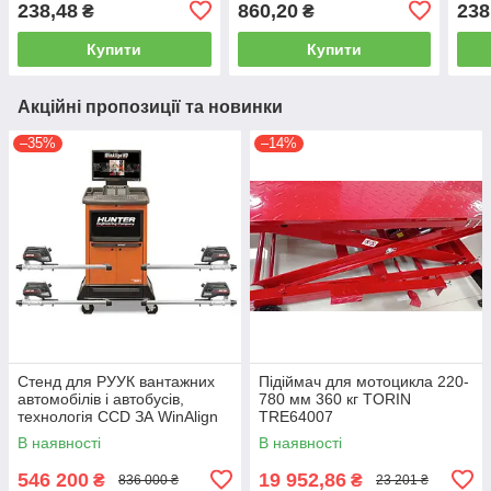
238,48
860,20
238
₴
₴
Купити
Купити
Акційні пропозиції та новинки
–35%
–14%
Стенд для РУУК вантажних
Підіймач для мотоцикла 220-
автомобілів і автобусів,
780 мм 360 кг TORIN
технологія CCD ЗА WinAlign
TRE64007
HUNTER WA510E-DSP740T
В наявності
В наявності
546 200
19 952,86
₴
₴
836 000 ₴
23 201 ₴