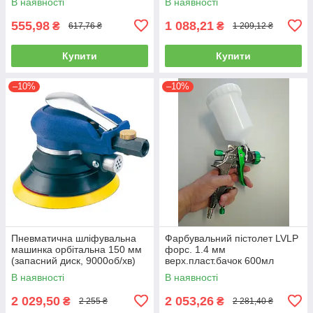
В наявності
В наявності
(ліхтарик, ручний)
555,98
1 088,21
₴
₴
617,76 ₴
1 209,12 ₴
Купити
Купити
–10%
–10%
Пневматична шліфувальна
Фарбувальний пістолет LVLP
машинка орбітальна 150 мм
форс. 1.4 мм
(запасний диск, 9000об/хв)
верх.пласт.бачок 600мл
AIRKRAFT AT-980-6V
AUARITA L-897-1.4
В наявності
В наявності
2 029,50
2 053,26
₴
₴
2 255 ₴
2 281,40 ₴