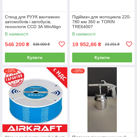
Стенд для РУУК вантажних
Підіймач для мотоцикла 220-
автомобілів і автобусів,
780 мм 360 кг TORIN
технологія CCD ЗА WinAlign
TRE64007
HUNTER WA510E-DSP740T
В наявності
В наявності
546 200
19 952,86
₴
₴
836 000 ₴
23 201 ₴
Купити
Купити
–10%
–10%