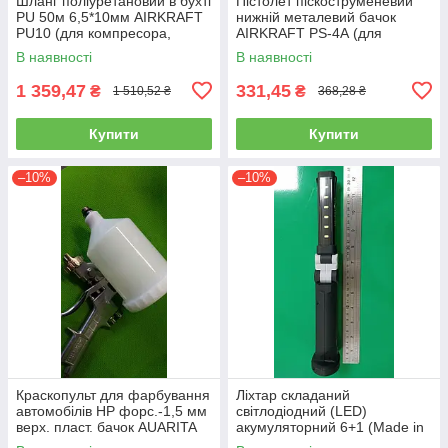
Шланг поліуретановий в бухті
Пістолет піскоструменевий
PU 50м 6,5*10мм AIRKRAFT
нижній металевий бачок
PU10 (для компресора,
AIRKRAFT PS-4А (для
пневматичний, повітряний)
розпилення, нагнітання,
В наявності
В наявності
пневмопістолет)
1 359,47
331,45
₴
₴
1 510,52 ₴
368,28 ₴
Купити
Купити
–10%
–10%
Краскопульт для фарбування
Ліхтар складаний
автомобілів HP форс.-1,5 мм
світлодіодний (LED)
верх. пласт. бачок AUARITA
акумуляторний 6+1 (Made in
S-990P-1.8
GERMANY) WL-0601