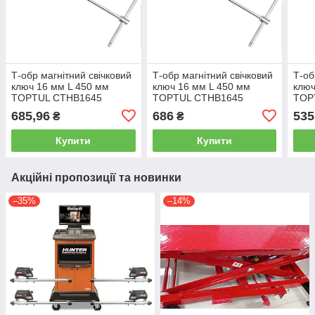
Т-обр магнітний свічковий
Т-обр магнітний свічковий
Т-об
ключ 16 мм L 450 мм
ключ 16 мм L 450 мм
ключ
TOPTUL CTHB1645
TOPTUL CTHB1645
TOP
685,96
686
535
₴
₴
Купити
Купити
Акційні пропозиції та новинки
–35%
–14%