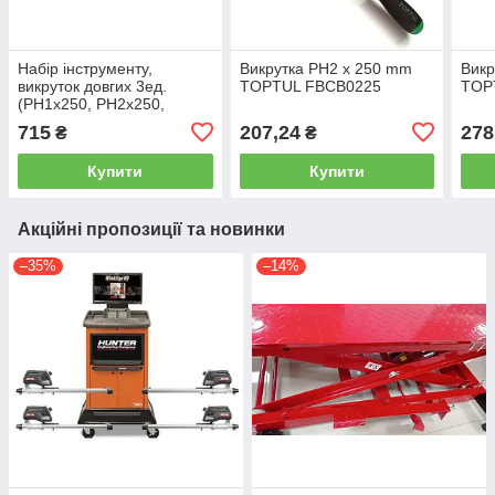
Набір інструменту,
Викрутка PH2 x 250 mm
Викр
викруток довгих 3ед.
TOPTUL FBCB0225
TOP
(PH1x250, PH2x250,
SL5,5x400) TOPTUL
715
207,24
278
₴
₴
GAAE0305
Купити
Купити
Акційні пропозиції та новинки
–35%
–14%