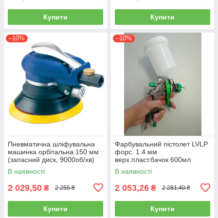
Купити
Купити
–10%
–10%
Пневматична шліфувальна
Фарбувальний пістолет LVLP
машинка орбітальна 150 мм
форс. 1.4 мм
(запасний диск, 9000об/хв)
верх.пласт.бачок 600мл
AIRKRAFT AT-980-6V
AUARITA L-897-1.4
В наявності
В наявності
2 029,50
2 053,26
₴
₴
2 255 ₴
2 281,40 ₴
Купити
Купити