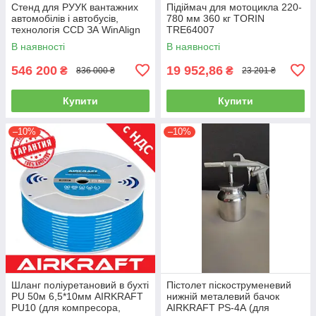
Стенд для РУУК вантажних
Підіймач для мотоцикла 220-
автомобілів і автобусів,
780 мм 360 кг TORIN
технологія CCD ЗА WinAlign
TRE64007
HUNTER WA510E-DSP740T
В наявності
В наявності
546 200
19 952,86
₴
₴
836 000 ₴
23 201 ₴
Купити
Купити
–10%
–10%
Шланг поліуретановий в бухті
Пістолет піскоструменевий
PU 50м 6,5*10мм AIRKRAFT
нижній металевий бачок
PU10 (для компресора,
AIRKRAFT PS-4А (для