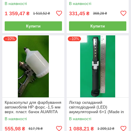
пневматичний, повітряний)
розпилення, нагнітання,
В наявності
В наявності
пневмопістолет)
1 359,47
331,45
₴
₴
1 510,52 ₴
368,28 ₴
Купити
Купити
–10%
–10%
Краскопульт для фарбування
Ліхтар складаний
автомобілів HP форс.-1,5 мм
світлодіодний (LED)
верх. пласт. бачок AUARITA
акумуляторний 6+1 (Made in
S-990P-1.8
GERMANY) WL-0601
В наявності
В наявності
(ліхтарик, ручний)
555,98
1 088,21
₴
₴
617,76 ₴
1 209,12 ₴